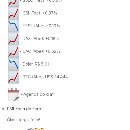
- SSEC (Fec): +0,78%
- CSI (Fec): +0,37%
- FTSE (Abe): -0,10%
- DAX (Abe): +0,18%
- CAC (Abe): +0,52%
- Dólar: R$ 5,01
- BTC (Abe): US$ 34.444
*Agenda do dia*
PMI Zona do Euro
Ótima terça-feira!