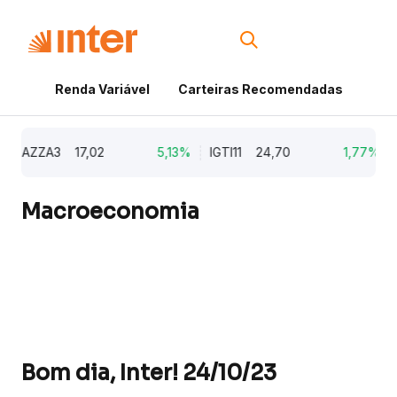
Renda Variável
Carteiras Recomendadas
Cri
AZZA3
17,02
5,13%
IGTI11
24,70
1,77%
N
Macroeconomia
Bom dia, Inter! 24/10/23