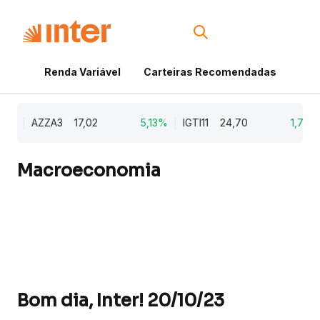
Renda Variável
Carteiras Recomendadas
Cri
%
AZZA3
17,02
5,13%
IGTI11
24,70
1,77%
Macroeconomia
Bom dia, Inter! 20/10/23