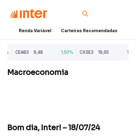
Renda Variável
Carteiras Recomendadas
Cri
21%
CEAB3
9,48
1,50%
CXSE3
19,65
1,03%
Macroeconomia
Bom dia, Inter! – 18/07/24