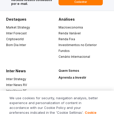
Cadastrar
por e-mail.
Destaques
Análises
Market Strategy
Macroeconomia
Inter Forecast
Renda Variável
Criptoworld
Renda Fixa
Bom Dia Inter
Investimentos no Exterior
Fundos
Cenário Internacional
Inter News
Quem Somos
Aprenda a Investir
Inter Strategy
Inter News RV
Inter News RF
Top Funds
We use cookies for security, navigation analysis, better
experience and personalization of content in
accordance with our Cookie Policy and your
Baixe o app
preferences indicated in the 'Cookie Settings'.
Cookie