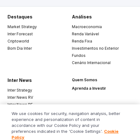
Destaques
Análises
Market Strategy
Macroeconomia
Inter Forecast
Renda Variável
Criptoworld
Renda Fixa
Bom Dia Inter
Investimentos no Exterior
Fundos
Cenário Internacional
Inter News
Quem Somos
Aprenda a Investir
Inter Strategy
Inter News RV
Inter News RF
Top Funds
We use cookies for security, navigation analysis, better
experience and personalization of content in
accordance with our Cookie Policy and your
Baixe o app
preferences indicated in the 'Cookie Settings'.
Cookie
Policy