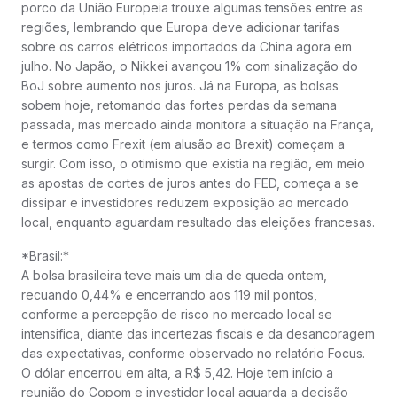
porco da União Europeia trouxe algumas tensões entre as
regiões, lembrando que Europa deve adicionar tarifas
sobre os carros elétricos importados da China agora em
julho. No Japão, o Nikkei avançou 1% com sinalização do
BoJ sobre aumento nos juros. Já na Europa, as bolsas
sobem hoje, retomando das fortes perdas da semana
passada, mas mercado ainda monitora a situação na França,
e termos como Frexit (em alusão ao Brexit) começam a
surgir. Com isso, o otimismo que existia na região, em meio
as apostas de cortes de juros antes do FED, começa a se
dissipar e investidores reduzem exposição ao mercado
local, enquanto aguardam resultado das eleições francesas.
*Brasil:*
A bolsa brasileira teve mais um dia de queda ontem,
recuando 0,44% e encerrando aos 119 mil pontos,
conforme a percepção de risco no mercado local se
intensifica, diante das incertezas fiscais e da desancoragem
das expectativas, conforme observado no relatório Focus.
O dólar encerrou em alta, a R$ 5,42. Hoje tem início a
reunião do Copom e investidor local aguarda a decisão