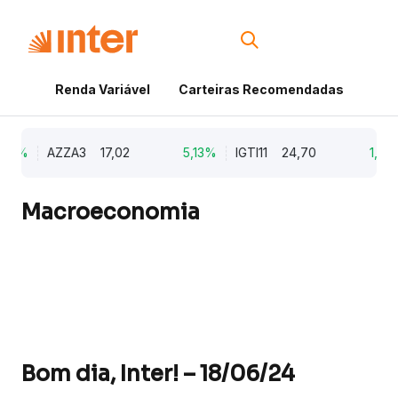
Renda Variável
Carteiras Recomendadas
Cri
79%
AZZA3
17,02
5,13%
IGTI11
24,70
1,77%
Macroeconomia
Bom dia, Inter! – 18/06/24