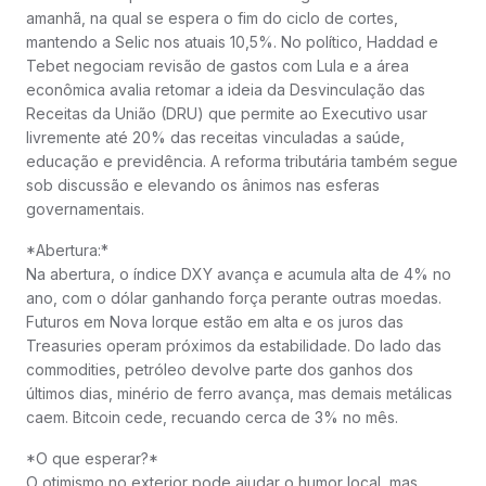
amanhã, na qual se espera o fim do ciclo de cortes,
mantendo a Selic nos atuais 10,5%. No político, Haddad e
Tebet negociam revisão de gastos com Lula e a área
econômica avalia retomar a ideia da Desvinculação das
Receitas da União (DRU) que permite ao Executivo usar
livremente até 20% das receitas vinculadas a saúde,
educação e previdência. A reforma tributária também segue
sob discussão e elevando os ânimos nas esferas
governamentais.
*Abertura:*
Na abertura, o índice DXY avança e acumula alta de 4% no
ano, com o dólar ganhando força perante outras moedas.
Futuros em Nova Iorque estão em alta e os juros das
Treasuries operam próximos da estabilidade. Do lado das
commodities, petróleo devolve parte dos ganhos dos
últimos dias, minério de ferro avança, mas demais metálicas
caem. Bitcoin cede, recuando cerca de 3% no mês.
*O que esperar?*
O otimismo no exterior pode ajudar o humor local, mas