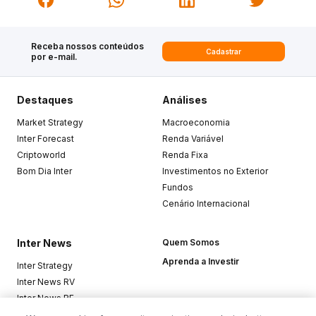
Receba nossos conteúdos
Cadastrar
por e-mail.
Destaques
Análises
Market Strategy
Macroeconomia
Inter Forecast
Renda Variável
Criptoworld
Renda Fixa
Bom Dia Inter
Investimentos no Exterior
Fundos
Cenário Internacional
Inter News
Quem Somos
Aprenda a Investir
Inter Strategy
Inter News RV
Inter News RF
Top Funds