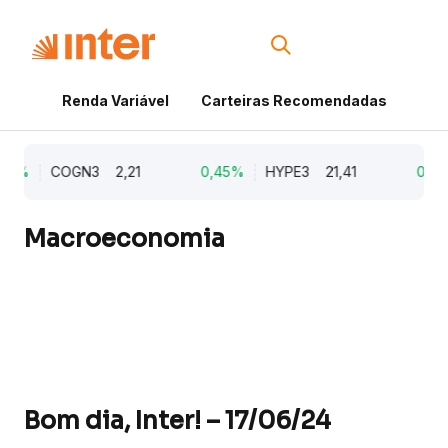
Renda Variável
Carteiras Recomendadas
Cri
7%
COGN3
2,21
0,45%
HYPE3
21,41
0,38
Macroeconomia
Bom dia, Inter! – 17/06/24