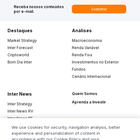
Receba nossos conteúdos
Cadastrar
por e-mail.
Destaques
Análises
Market Strategy
Macroeconomia
Inter Forecast
Renda Variável
Criptoworld
Renda Fixa
Bom Dia Inter
Investimentos no Exterior
Fundos
Cenário Internacional
Inter News
Quem Somos
Aprenda a Investir
Inter Strategy
Inter News RV
Inter News RF
Top Funds
We use cookies for security, navigation analysis, better
experience and personalization of content in
accordance with our Cookie Policy and your