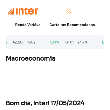
Renda Variável
Carteiras Recomendadas
Cri
79%
AZZA3
17,02
5,13%
IGTI11
24,70
1,77%
Macroeconomia
Bom dia, Inter! 17/05/2024