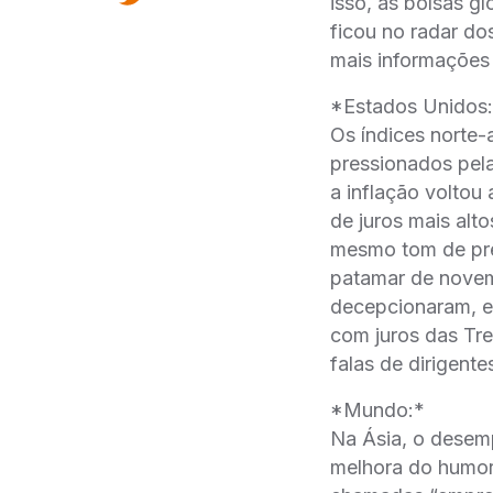
isso, as bolsas gl
ficou no radar do
mais informações
*Estados Unidos
Os índices norte
pressionados pela
a inflação volto
de juros mais al
mesmo tom de pre
patamar de novem
decepcionaram, en
com juros das Tr
falas de dirigent
*Mundo:*
Na Ásia, o desemp
melhora do humor