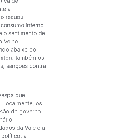
tiva de
te a
co recuou
 consumo interno
e o sentimento de
o Velho
indo abaixo do
onitora também os
os, sanções contra
vespa que
 Localmente, os
cisão do governo
nário
dados da Vale e a
político, a