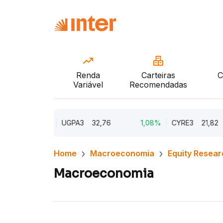
Renda
Carteiras
C
Variável
Recomendadas
1,61%
UGPA3
32,76
1,08%
CYRE3
21,82
Home
Macroeconomia
Equity Resear
Macroeconomia