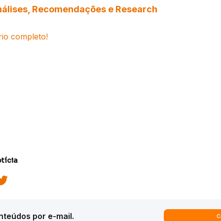
 Análises, Recomendações e Research
rio completo!
tícia
teúdos por e-mail.
C