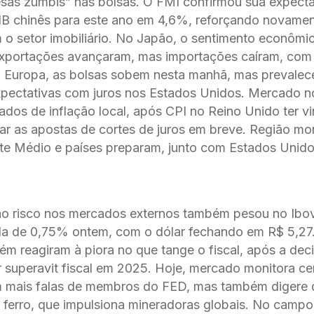
as zumbis” nas bolsas. O FMI confirmou sua expecta
IB chinês para este ano em 4,6%, reforçando novamen
o setor imobiliário. No Japão, o sentimento econômi
xportações avançaram, mas importações caíram, com
a Europa, as bolsas sobem nesta manhã, mas prevalec
expectativas com juros nos Estados Unidos. Mercado n
ados de inflação local, após CPI no Reino Unido ter v
ar as apostas de cortes de juros em breve. Região m
nte Médio e países preparam, junto com Estados Unid
ao risco nos mercados externos também pesou no Ibo
a de 0,75% ontem, com o dólar fechando em R$ 5,27.
ém reagiram à piora no que tange o fiscal, após a de
 superavit fiscal em 2025. Hoje, mercado monitora ce
om mais falas de membros do FED, mas também digere 
e ferro, que impulsiona mineradoras globais. No campo 