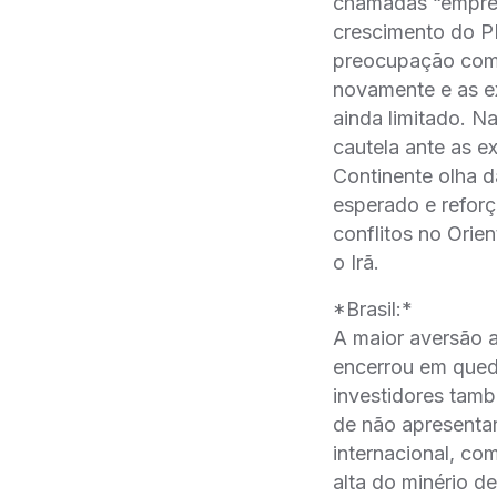
chamadas “empres
crescimento do P
preocupação com 
novamente e as e
ainda limitado. N
cautela ante as 
Continente olha d
esperado e reforç
conflitos no Orie
o Irã.
*Brasil:*
A maior aversão 
encerrou em qued
investidores tamb
de não apresentar
internacional, c
alta do minério d