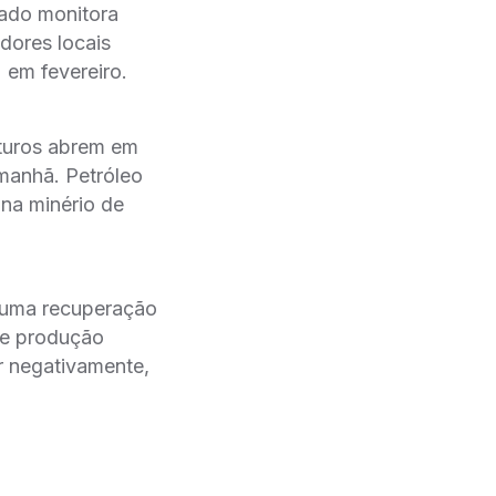
ado monitora
dores locais
em fevereiro.
uturos abrem em
 manhã. Petróleo
ina minério de
a uma recuperação
de produção
ar negativamente,