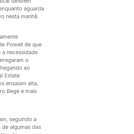
fiscal também
, enquanto aguarda
ivo nesta manhã
vamente
 de Powell de que
e a necessidade
arregaram o
 chegando ao
l Estate
os ensaiam alta,
vro Bege e mais
ram, seguindo a
m de algumas das