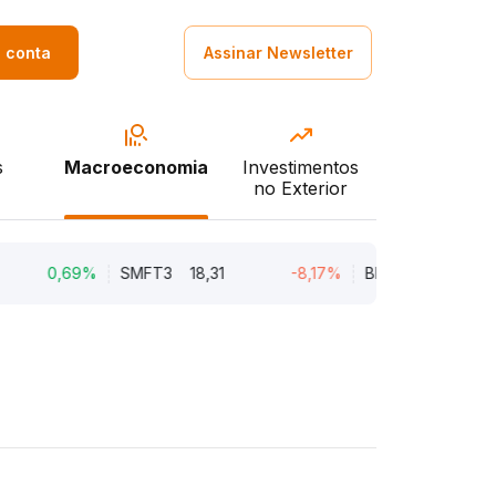
a conta
Assinar Newsletter
s
Macroeconomia
Investimentos
no Exterior
0,69%
SMFT3
18,31
-8,17%
BRAV3
18,75