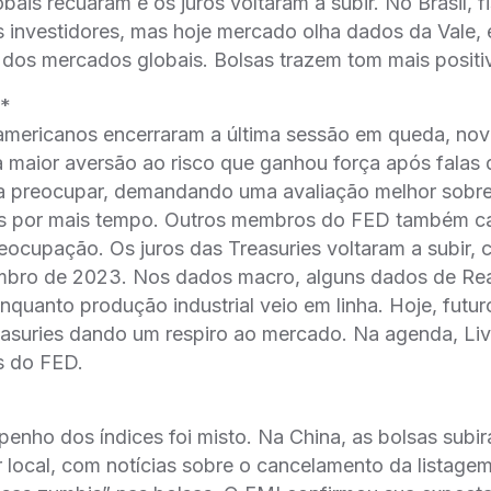
obais recuaram e os juros voltaram a subir. No Brasil, 
s investidores, mas hoje mercado olha dados da Vale
 dos mercados globais. Bolsas trazem tom mais posit
:*
-americanos encerraram a última sessão em queda, no
 maior aversão ao risco que ganhou força após falas
u a preocupar, demandando uma avaliação melhor sobr
tos por mais tempo. Outros membros do FED também c
ocupação. Os juros das Treasuries voltaram a subir,
bro de 2023. Nos dados macro, alguns dados de Rea
quanto produção industrial veio em linha. Hoje, futur
easuries dando um respiro ao mercado. Na agenda, Li
es do FED.
enho dos índices foi misto. Na China, as bolsas subi
 local, com notícias sobre o cancelamento da listage