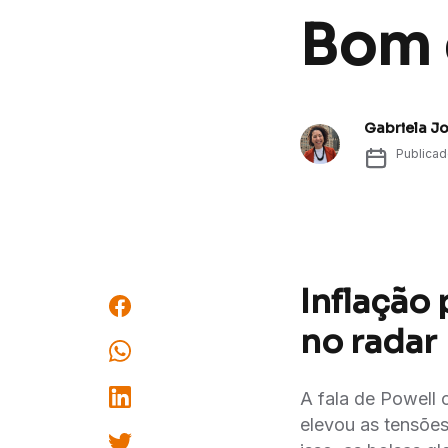
Bom d
Gabriela J
Publica
Inflação 
no radar
A fala de Powell
elevou as tensões