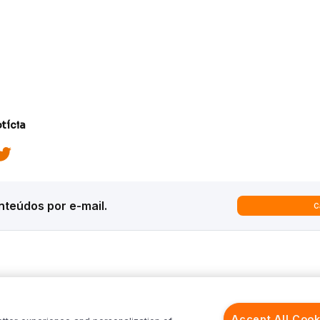
tícia
teúdos por e-mail.
C
ques
Análises
Inter News
trategy
Macroeconomia
Inter Strategy
Accept All Cook