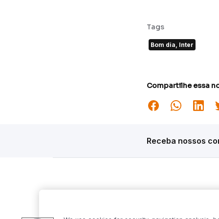
Tags
Bom dia, Inter
Compartilhe essa no
Receba nossos con
Siga o Inter
Desta
Market S