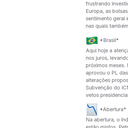
frustrando invest
Europa, as bolsas
sentimento geral
nas quais também
*Brasil*
Aqui hoje a atenç
nos juros, levand
próximos meses. 
aprovou o PL das
alterações propo
Subvenção do ICM
vetos presidenci
*Abertura*
Na abertura, o ín
estão mistos. Pet