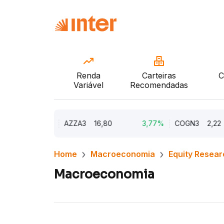
Renda
Carteiras
C
Variável
Recomendadas
9,73%
AZZA3
16,80
3,77%
COGN3
2,22
Home
Macroeconomia
Equity Resear
Macroeconomia