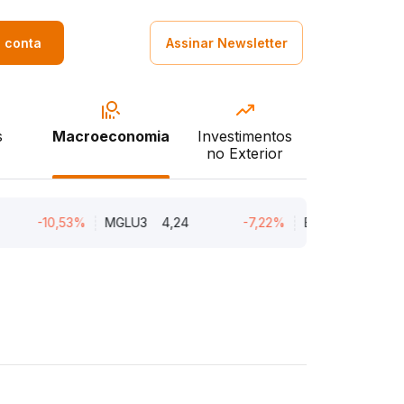
a conta
Assinar Newsletter
s
Macroeconomia
Investimentos
no Exterior
-10,53%
MGLU3
4,24
-7,22%
ENGI11
47,01