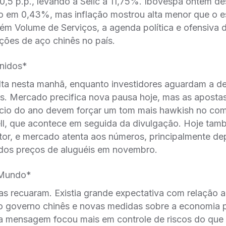
0,5 p.p., levando a Selic a 11,75%. Ibovespa ontem d
o em 0,43%, mas inflação mostrou alta menor que o e
ém Volume de Serviços, a agenda política e ofensiva d
ções de aço chinês no país.
nidos*
alta nesta manhã, enquanto investidores aguardam a 
os. Mercado precifica nova pausa hoje, mas as apostas 
início do ano devem forçar um tom mais hawkish no co
l, que acontece em seguida da divulgação. Hoje tamb
tor, e mercado atenta aos números, principalmente de
dos preços de aluguéis em novembro.
Mundo*
as recuaram. Existia grande expectativa com relação 
do governo chinês e novas medidas sobre a economia 
a mensagem focou mais em controle de riscos do que 