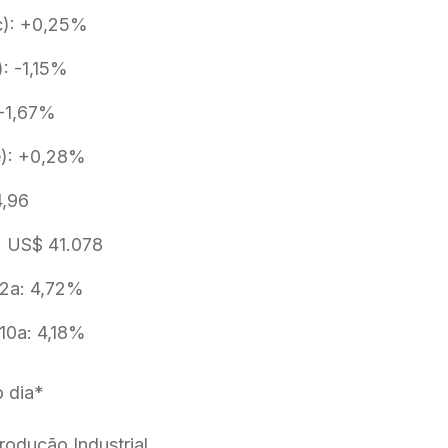
ec): +0,25%
: -1,15%
 -1,67%
e): +0,28%
4,96
: US$ 41.078
 2a: 4,72%
 10a: 4,18%
 dia*
rodução Industrial