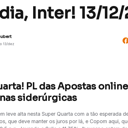
ia, Inter! 13/12
oubert
do
13/dez
arta! PL das Apostas online
 nas siderúrgicas
m leve alta nesta Super Quarta com a tão esperada 
s, que deve manter os juros por lá, e Copom aqui, qu