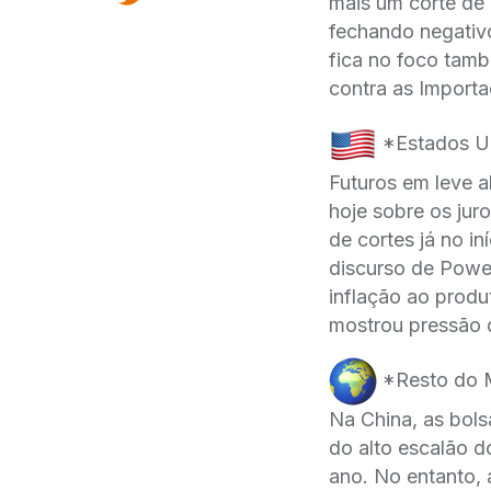
mais um corte de 
fechando negativ
fica no foco tamb
contra as Importa
*Estados U
Futuros em leve 
hoje sobre os jur
de cortes já no 
discurso de Powel
inflação ao produ
mostrou pressão 
*Resto do 
Na China, as bols
do alto escalão 
ano. No entanto, 