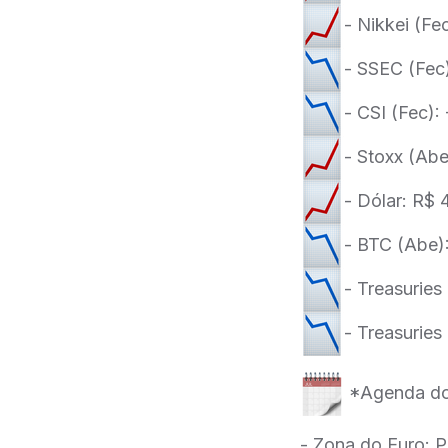
- Nikkei (F
- SSEC (Fec)
- CSI (Fec):
- Stoxx (Ab
- Dólar: R$ 
- BTC (Abe)
- Treasuries
- Treasuries
*Agenda do
- Zona do Euro: P