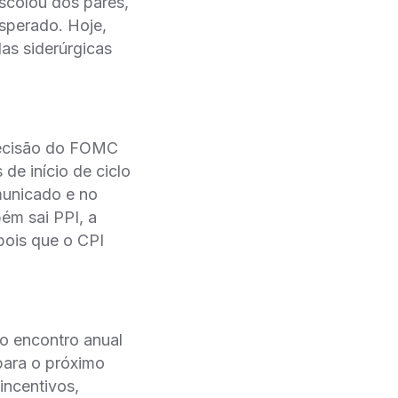
escolou dos pares,
sperado. Hoje,
as siderúrgicas
decisão do FOMC
de início de ciclo
municado e no
ém sai PPI, a
pois que o CPI
ao encontro anual
para o próximo
incentivos,