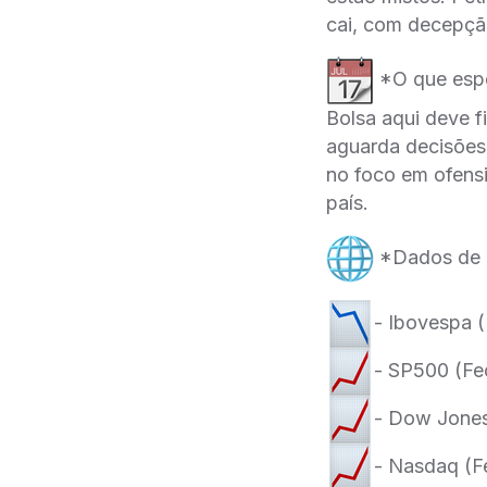
cai, com decepçã
*O que esp
Bolsa aqui deve f
aguarda decisões 
no foco em ofens
país.
*Dados de 
- Ibovespa 
- SP500 (Fe
- Dow Jones
- Nasdaq (F