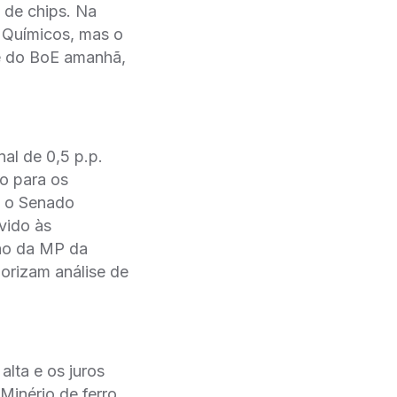
 de chips. Na
e Químicos, mas o
e do BoE amanhã,
al de 0,5 p.p.
mo para os
, o Senado
vido às
ção da MP da
orizam análise de
alta e os juros
Minério de ferro