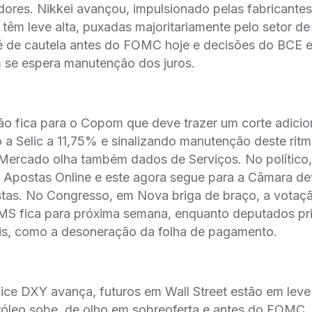
idores. Nikkei avançou, impulsionado pelas fabricantes
 têm leve alta, puxadas majoritariamente pelo setor d
 é de cautela antes do FOMC hoje e decisões do BCE 
 se espera manutenção dos juros.
ão fica para o Copom que deve trazer um corte adicion
o a Selic a 11,75% e sinalizando manutenção deste rit
Mercado olha também dados de Serviços. No político
 Apostas Online e este agora segue para a Câmara de
stas. No Congresso, em Nova briga de braço, a vota
S fica para próxima semana, enquanto deputados pri
ais, como a desoneração da folha de pagamento.
dice DXY avança, futuros em Wall Street estão em leve 
róleo sobe, de olho em sobreoferta e antes do FOMC. 