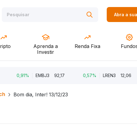
Abra a su
ripto
Aprenda a
Renda Fixa
Fundo
Investir
0,91%
EMBJ3
92,17
0,57%
LREN3
12,06
ch
Bom dia, Inter! 13/12/23