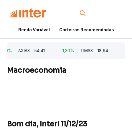
Renda Variável
Carteiras Recomendadas
Cri
,10%
AXIA3
54,41
1,30%
TIMS3
18,94
1,28
Macroeconomia
Bom dia, Inter! 11/12/23