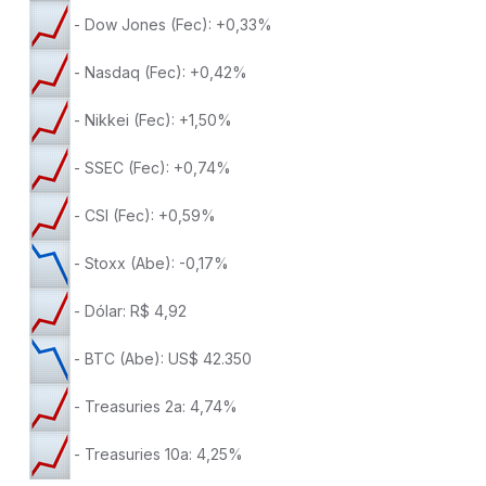
- Dow Jones (Fec): +0,33%
- Nasdaq (Fec): +0,42%
- Nikkei (Fec): +1,50%
- SSEC (Fec): +0,74%
- CSI (Fec): +0,59%
- Stoxx (Abe): -0,17%
- Dólar: R$ 4,92
- BTC (Abe): US$ 42.350
- Treasuries 2a: 4,74%
- Treasuries 10a: 4,25%