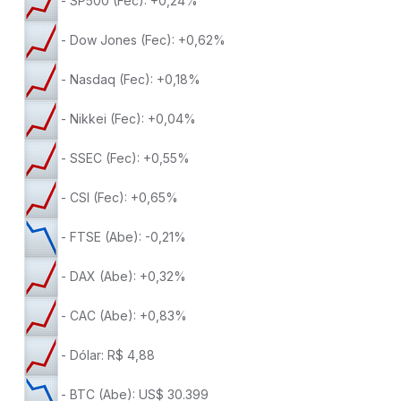
- SP500 (Fec): +0,24%
- Dow Jones (Fec): +0,62%
- Nasdaq (Fec): +0,18%
- Nikkei (Fec): +0,04%
- SSEC (Fec): +0,55%
- CSI (Fec): +0,65%
- FTSE (Abe): -0,21%
- DAX (Abe): +0,32%
- CAC (Abe): +0,83%
- Dólar: R$ 4,88
- BTC (Abe): US$ 30.399