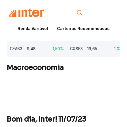
Renda Variável
Carteiras Recomendadas
Cri
CEAB3
9,48
1,50%
CXSE3
19,65
1,03%
Macroeconomia
Bom dia, Inter! 11/07/23