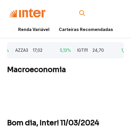
Renda Variável
Carteiras Recomendadas
Cri
79%
AZZA3
17,02
5,13%
IGTI11
24,70
1,77%
Macroeconomia
Bom dia, Inter! 11/03/2024