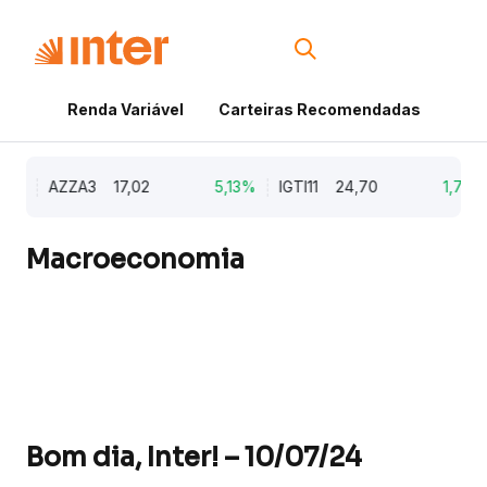
Renda Variável
Carteiras Recomendadas
Cri
9%
AZZA3
17,02
5,13%
IGTI11
24,70
1,77%
Macroeconomia
Bom dia, Inter! – 10/07/24