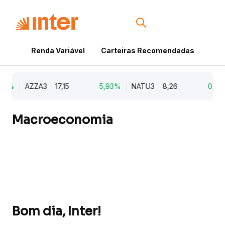
Renda Variável
Carteiras Recomendadas
Cri
9%
AZZA3
17,15
5,93%
NATU3
8,26
0,98%
Macroeconomia
Bom dia, Inter!