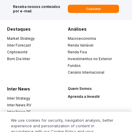
Receba nossos conteúdos
Cadastrar
por e-mail.
Destaques
Análises
Market Strategy
Macroeconomia
Inter Forecast
Renda Variável
Criptoworld
Renda Fixa
Bom Dia Inter
Investimentos no Exterior
Fundos
Cenário Internacional
Inter News
Quem Somos
Aprenda a Investir
Inter Strategy
Inter News RV
Inter News RF
Top Funds
We use cookies for security, navigation analysis, better
experience and personalization of content in
accordance with our Cookie Policy and your