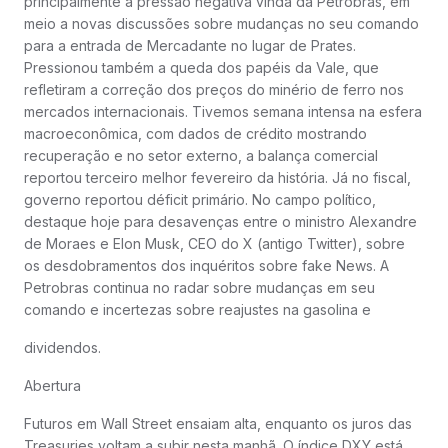
principalmente a pressão negativa vinda da Petrobras, em
meio a novas discussões sobre mudanças no seu comando
para a entrada de Mercadante no lugar de Prates.
Pressionou também a queda dos papéis da Vale, que
refletiram a correção dos preços do minério de ferro nos
mercados internacionais. Tivemos semana intensa na esfera
macroeconômica, com dados de crédito mostrando
recuperação e no setor externo, a balança comercial
reportou terceiro melhor fevereiro da história. Já no fiscal,
governo reportou déficit primário. No campo político,
destaque hoje para desavenças entre o ministro Alexandre
de Moraes e Elon Musk, CEO do X (antigo Twitter), sobre
os desdobramentos dos inquéritos sobre fake News. A
Petrobras continua no radar sobre mudanças em seu
comando e incertezas sobre reajustes na gasolina e
dividendos.
Abertura
Futuros em Wall Street ensaiam alta, enquanto os juros das
Treasuries voltam a subir nesta manhã. O índice DXY está