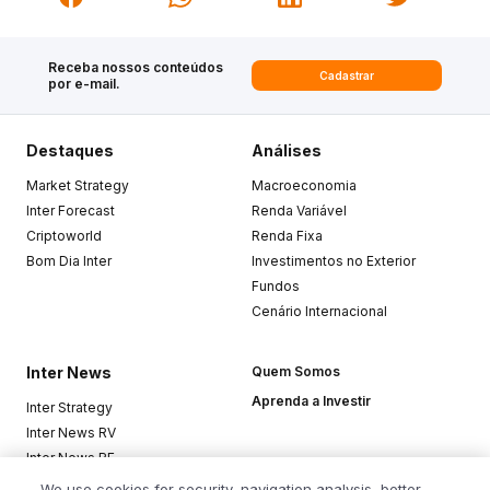
Receba nossos conteúdos
Cadastrar
por e-mail.
Destaques
Análises
Market Strategy
Macroeconomia
Inter Forecast
Renda Variável
Criptoworld
Renda Fixa
Bom Dia Inter
Investimentos no Exterior
Fundos
Cenário Internacional
Inter News
Quem Somos
Aprenda a Investir
Inter Strategy
Inter News RV
Inter News RF
Top Funds
We use cookies for security, navigation analysis, better