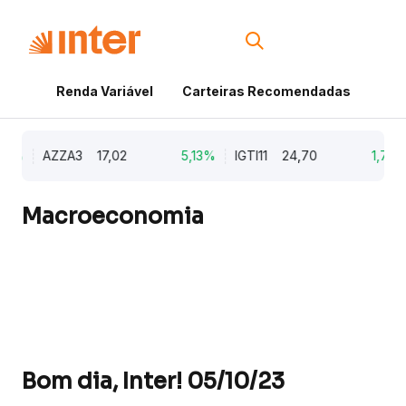
Renda Variável
Carteiras Recomendadas
Cri
9%
AZZA3
17,02
5,13%
IGTI11
24,70
1,77%
Macroeconomia
Bom dia, Inter! 05/10/23