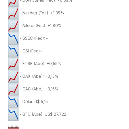
- Dow Jones (Fec): +0,39%
- Nasdaq (Fec): +1,35%
- Nikkei (Fec): +1,80%
- SSEC (Fec): -
- CSI (Fec): -
- FTSE (Abe): +0,55%
- DAX (Abe): +0,15%
- CAC (Abe): +0,15%
- Dólar: R$ 5,15
- BTC (Abe): US$ 27.722