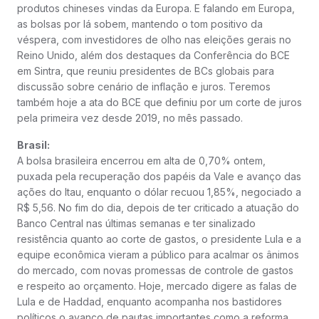
produtos chineses vindas da Europa. E falando em Europa,
as bolsas por lá sobem, mantendo o tom positivo da
véspera, com investidores de olho nas eleições gerais no
Reino Unido, além dos destaques da Conferência do BCE
em Sintra, que reuniu presidentes de BCs globais para
discussão sobre cenário de inflação e juros. Teremos
também hoje a ata do BCE que definiu por um corte de juros
pela primeira vez desde 2019, no mês passado.
Brasil:
A bolsa brasileira encerrou em alta de 0,70% ontem,
puxada pela recuperação dos papéis da Vale e avanço das
ações do Itau, enquanto o dólar recuou 1,85%, negociado a
R$ 5,56. No fim do dia, depois de ter criticado a atuação do
Banco Central nas últimas semanas e ter sinalizado
resistência quanto ao corte de gastos, o presidente Lula e a
equipe econômica vieram a público para acalmar os ânimos
do mercado, com novas promessas de controle de gastos
e respeito ao orçamento. Hoje, mercado digere as falas de
Lula e de Haddad, enquanto acompanha nos bastidores
políticos o avanço de pautas importantes como a reforma