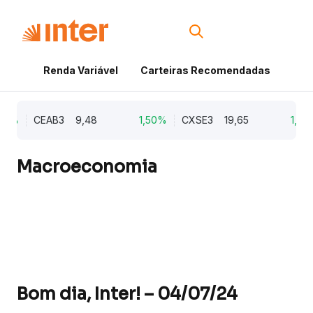
Renda Variável
Carteiras Recomendadas
Cri
21%
CEAB3
9,48
1,50%
CXSE3
19,65
1,03%
Macroeconomia
Bom dia, Inter! – 04/07/24