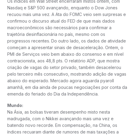
Os índices em Wall Street encerraram mistos ontem, com
Nasdaq e S&P 500 avançando, enquanto o Dow Jones
recuou mais uma vez. A Ata do FOMC veio sem surpresas e
confirmou o discurso atual do FED de que mais dados
macroeconômicos são necessários para confirmar a
trajetória desinflacionária no país, mesmo com os
progressos recentes. Do outro lado, os dados de atividade
começam a apresentar sinais de desaceleração. Ontem, o
PMI de Serviços veio bem abaixo do consenso e em nível
contracionista, aos 48,8 pts. O relatório ADP, que mostra
criação de vagas do setor privado, também desacelerou
pelo terceiro mês consecutivo, mostrando adição de vagas
abaixo do esperado. Mercado agora aguarda pyaroll
amanhã, em dia ainda de poucas negociações por conta da
emenda do feriado do Dia da Independência.
Mundo:
Na Ásia, as bolsas tiveram desempenho misto nesta
madrugada, com o Nikkei avançando mais uma vez e
batendo novo recorde. Em compensação, na China, os
índices recuaram diante de rumores de mais taxações a