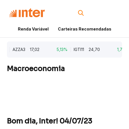
Renda Variável
Carteiras Recomendadas
Cri
%
AZZA3
17,02
5,13%
IGTI11
24,70
1,77%
Macroeconomia
Bom dia, Inter! 04/07/23