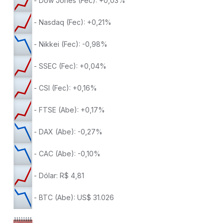
- Dow Jones (Fec): +0,03%
- Nasdaq (Fec): +0,21%
- Nikkei (Fec): -0,98%
- SSEC (Fec): +0,04%
- CSI (Fec): +0,16%
- FTSE (Abe): +0,17%
- DAX (Abe): -0,27%
- CAC (Abe): -0,10%
- Dólar: R$ 4,81
- BTC (Abe): US$ 31.026