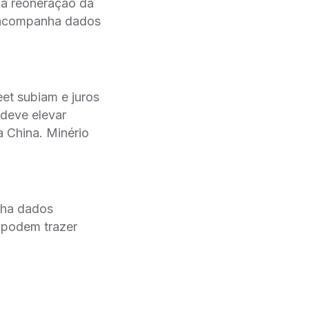
a reoneração da
o acompanha dados
eet subiam e juros
 deve elevar
China. Minério
nha dados
s podem trazer