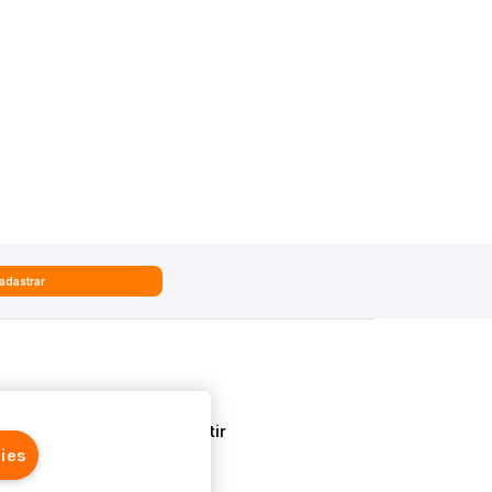
adastrar
Quem Somos
Aprenda a Investir
ies