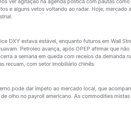
os ver agitação na agenda política com pautas como 
tos e alguns vetos voltando ao radar. Hoje, mercad
trial.
dice DXY estava estável, enquanto futuros em Wall Str
cuavam. Petroleo avança, após OPEP afirmar que não
encerra a semana em queda com receios da demanda na 
as recuam, com setor imobiliário chinês.
rno pode dar ímpeto ao mercado local, que acompa
a de olho no payroll americano. As commodities mista