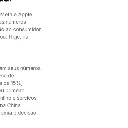
 Meta e Apple
os números
ão ao consumidor.
ou. Hoje, na
ram seus números
ese de
is de 15%,
eu primeiro
ine e serviços
 na China
omia e decisão