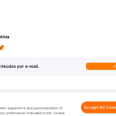
tícia
teúdos por e-mail.
C
ques
Análises
Inter News
trategy
Macroeconomia
Inter Strategy
Accept All Cook
etter experience and personalization of
recast
Renda Variável
Inter News RV
our preferences indicated in the 'Cookie
rld
Renda Fixa
Inter News RF