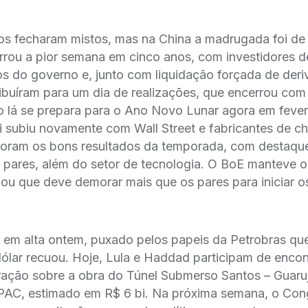
ticos fecharam mistos, mas na China a madrugada foi de 
rrou a pior semana em cinco anos, com investidores d
s do governo e, junto com liquidação forçada de der
uíram para um dia de realizações, que encerrou com 
lá se prepara para o Ano Novo Lunar agora em fever
i subiu novamente com Wall Street e fabricantes de ch
ram os bons resultados da temporada, com destaque
ares, além do setor de tecnologia. O BoE manteve os 
ou que deve demorar mais que os pares para iniciar os 
 em alta ontem, puxado pelos papeis da Petrobras qu
́lar recuou. Hoje, Lula e Haddad participam de encon
ção sobre a obra do Túnel Submerso Santos – Guaruja
PAC, estimado em R$ 6 bi. Na próxima semana, o Con