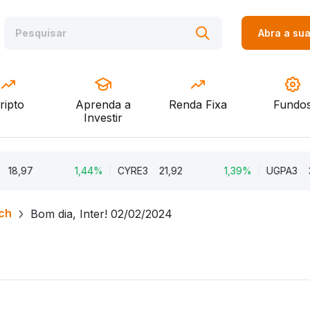
Abra a su
ripto
Aprenda a
Renda Fixa
Fundo
Investir
,97
1,44%
CYRE3
21,92
1,39%
UGPA3
32,
ch
Bom dia, Inter! 02/02/2024