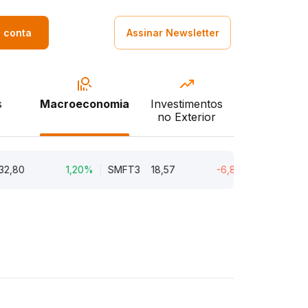
a conta
Assinar Newsletter
s
Macroeconomia
Investimentos
no Exterior
80
1,20%
SMFT3
18,57
-6,87%
BRAV3
18,