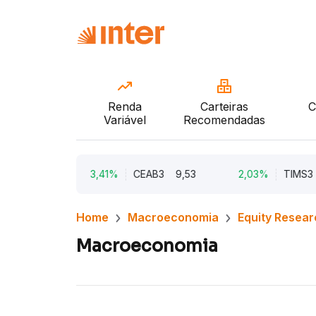
Renda
Carteiras
C
Variável
Recomendadas
6,07
3,41%
CEAB3
9,53
2,03%
TIMS3
18
Home
Macroeconomia
Equity Resear
Macroeconomia