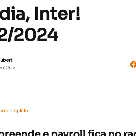
ia, Inter!
2/2024
oubert
do
02/fev
rio completo!
reende e payroll fica no ra