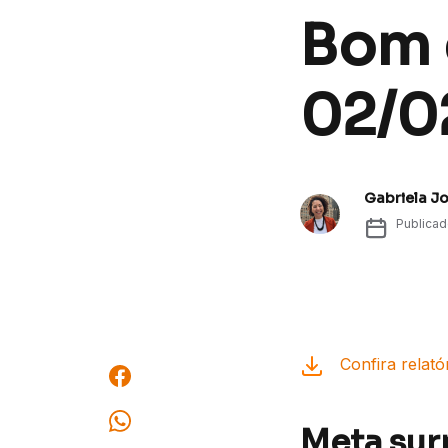
Bom d
02/0
Gabriela J
Publica
Confira relató
Meta surp