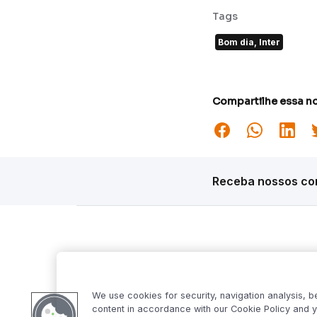
Tags
Bom dia, Inter
Compartilhe essa no
Receba nossos con
Siga o Inter
Desta
Market S
We use cookies for security, navigation analysis, b
Inter Fo
content in accordance with our Cookie Policy and y
Criptowo