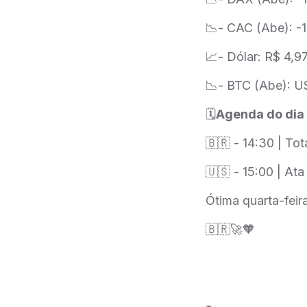
📉- CAC (Abe): -
📈- Dólar: R$ 4,9
📉- BTC (Abe): U
🗓
Agenda do dia
🇧🇷 - 14:30 | Tot
🇺🇸 - 15:00 | A
Ótima quarta-feira
🇧🇷🚀🧡