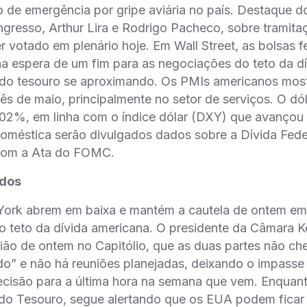
 de emergência por gripe aviária no país. Destaque do
ngresso, Arthur Lira e Rodrigo Pacheco, sobre tramit
er votado em plenário hoje. Em Wall Street, as bolsas 
na espera de um fim para as negociações do teto da d
 do tesouro se aproximando. Os PMIs americanos mostr
ês de maio, principalmente no setor de serviços. O dól
0,02%, em linha com o índice dólar (DXY) que avançou
oméstica serão divulgados dados sobre a Dívida Feder
a com a Ata do FOMC.
idos
York abrem em baixa e mantém a cautela de ontem em 
o teto da dívida americana. O presidente da Câmara 
nião de ontem no Capitólio, que as duas partes não c
o” e não há reuniões planejadas, deixando o impasse
cisão para a última hora na semana que vem. Enquant
a do Tesouro, segue alertando que os EUA podem ficar