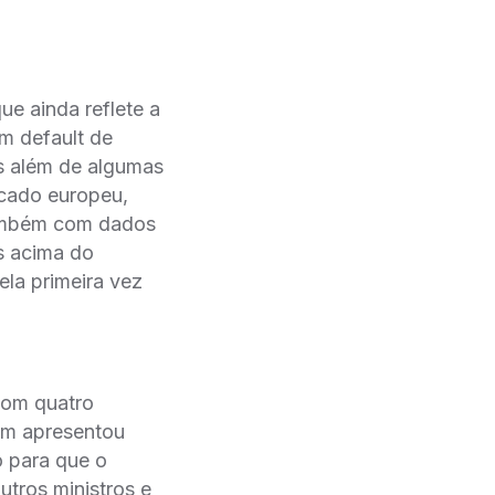
e ainda reflete a
m default de
s além de algumas
rcado europeu,
também com dados
s acima do
la primeira vez
com quatro
em apresentou
o para que o
utros ministros e