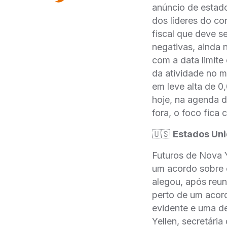
anúncio de estado
dos líderes do co
fiscal que deve s
negativas, ainda 
com a data limite
da atividade no m
em leve alta de 
hoje, na agenda d
fora, o foco fic
🇺🇸
Estados Un
Futuros de Nova 
um acordo sobre 
alegou, após reu
perto de um acord
evidente e uma de
Yellen, secretári