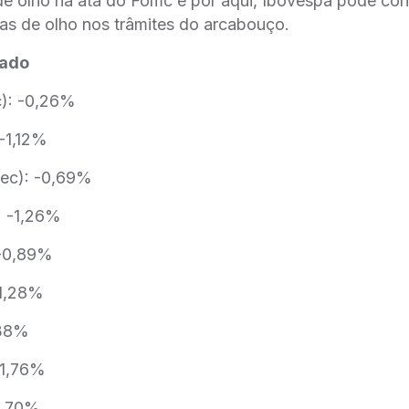
de olho na ata do Fomc e por aqui, Ibovespa pode con
as de olho nos trâmites do arcabouço.
cado
c): -0,26%
-1,12%
ec): -0,69%
: -1,26%
 -0,89%
-1,28%
,38%
-1,76%
1,70%