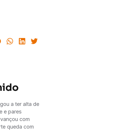
nido
ou a ter alta de
e e pares
 avançou com
orte queda com