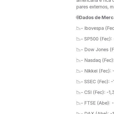
americana e fica 
pares externos, m
🌐
Dados de Mer
📉- Ibovespa (Fe
📉- SP500 (Fec): 
📉- Dow Jones (F
📉- Nasdaq (Fec)
📉- Nikkei (Fec):
📉- SSEC (Fec): 
📉- CSI (Fec): -1
📉- FTSE (Abe): 
📉- DAX (Abe): -