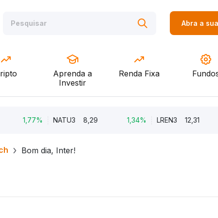
Abra a su
ripto
Aprenda a
Renda Fixa
Fundo
Investir
1,77%
NATU3
8,29
1,34%
LREN3
12,31
-
ch
Bom dia, Inter!