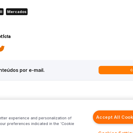
ll
Mercados
tícia
teúdos por e-mail.
C
ques
Análises
Inter News
trategy
Macroeconomia
Inter Strategy
Accept All Cook
etter experience and personalization of
recast
Renda Variável
Inter News RV
our preferences indicated in the 'Cookie
rld
Renda Fixa
Inter News RF
Inter
Investimentos no Exterior
Top Funds