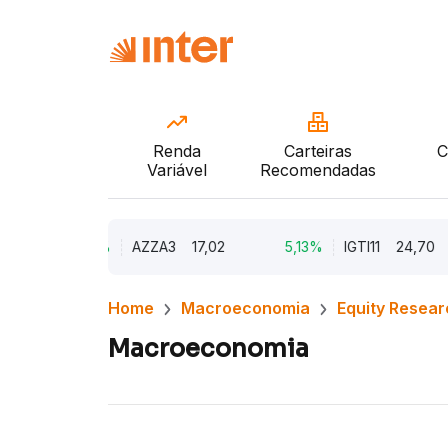
Renda
Carteiras
C
Variável
Recomendadas
9,79%
AZZA3
17,02
5,13%
IGTI11
24,70
Home
Macroeconomia
Equity Resear
Macroeconomia