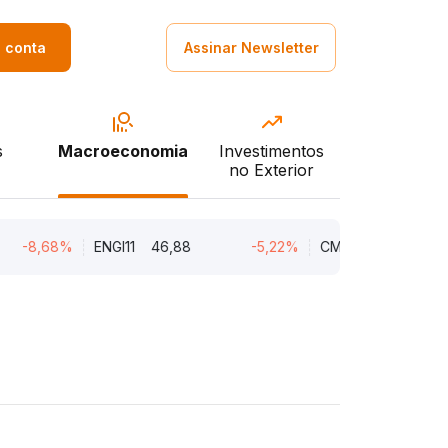
a conta
Assinar Newsletter
s
Macroeconomia
Investimentos
no Exterior
8,68%
ENGI11
46,88
-5,22%
CMIN3
5,45
-