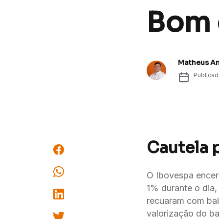
Bom d
Matheus A
Publica
Cautela 
O Ibovespa encerr
1% durante o dia,
recuaram com bai
valorização do ba