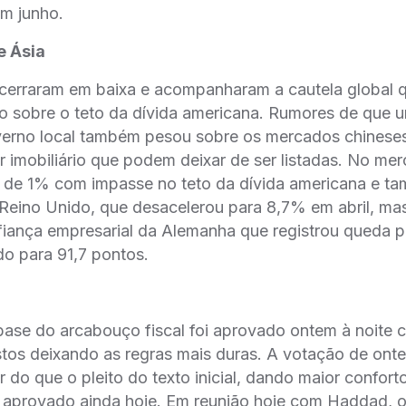
em junho.
e Ásia
cerraram em baixa e acompanharam a cautela global qu
o sobre o teto da dívida americana. Rumores de que u
verno local também pesou sobre os mercados chinese
 imobiliário que podem deixar de ser listadas. No me
 de 1% com impasse no teto da dívida americana e 
 Reino Unido, que desacelerou para 8,7% em abril, ma
iança empresarial da Alemanha que registrou queda pe
o para 91,7 pontos.
 base do arcabouço fiscal foi aprovado ontem à noite 
tos deixando as regras mais duras. A votação de ont
r do que o pleito do texto inicial, dando maior confort
ja aprovado ainda hoje. Em reunião hoje com Haddad, o