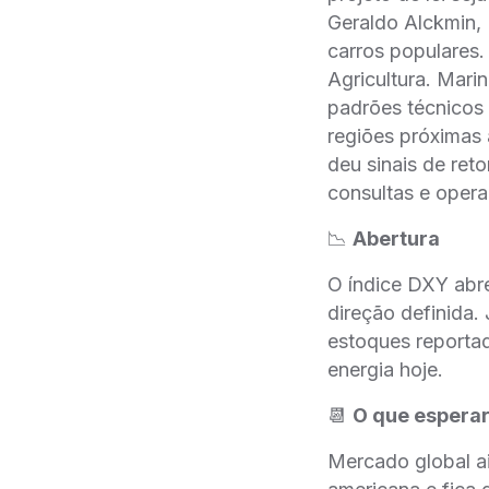
Geraldo Alckmin, 
carros populares.
Agricultura. Mari
padrões técnicos 
regiões próximas
deu sinais de re
consultas e oper
📉
Abertura
O índice DXY abr
direção definida
estoques reportad
energia hoje.
📆
O que espera
Mercado global a