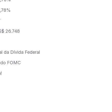
1,78%
7
S$ 26.748
al da Dívida Federal
ta do FOMC
!