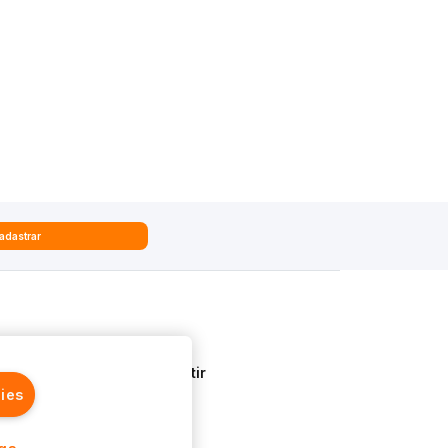
adastrar
Quem Somos
Aprenda a Investir
ies