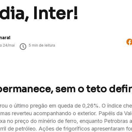
ia, Inter!
maral
do
24/mai
5
min de leitura
permanece, sem o teto defi
ou o último pregão em queda de 0,26%. O índice cheg
 mas reverteu acompanhando o exterior. Papéis da Val
xa no preço do minério de ferro, enquanto Petrobras
rril de petróleo. Ações de frigoríficos apresentaram f