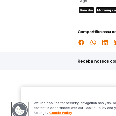
Tags
Bom dia
Morning ca
Compartilhe essa no
Receba nossos con
Siga o Inter
Desta
Market S
We use cookies for security, navigation analysis, b
Inter Fo
content in accordance with our Cookie Policy and y
Criptowo
Settings'.
Cookie Policy
Bom Dia 