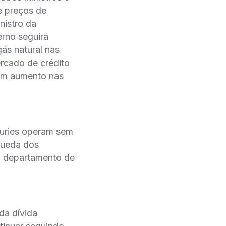
de preços de
nistro da
erno seguirá
gás natural nas
rcado de crédito
eem aumento nas
suries operam sem
queda dos
do departamento de
da dívida