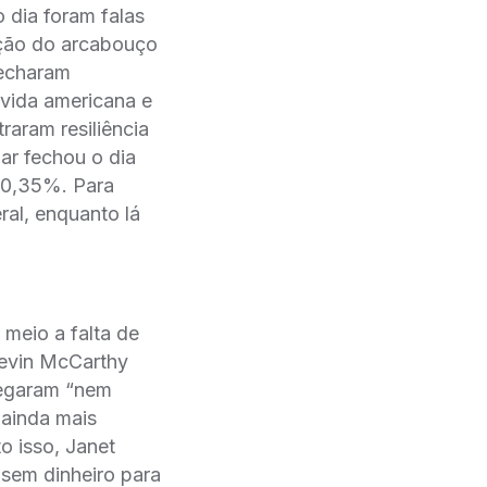
 dia foram falas
ação do arcabouço
fecharam
ívida americana e
aram resiliência
ar fechou o dia
 0,35%. Para
al, enquanto lá
meio a falta de
Kevin McCarthy
hegaram “nem
 ainda mais
o isso, Janet
 sem dinheiro para