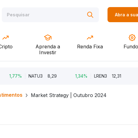
Abra a su
Cripto
Aprenda a
Renda Fixa
Fundo
Investir
,77%
NATU3
8,29
1,34%
LREN3
12,31
-8,6
stimentos
Market Strategy | Outubro 2024