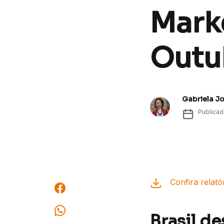
Marke
Outu
Gabriela J
Publica
Confira relató
Brasil d