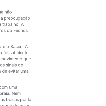
ue não
uca preocupação
 trabalho. A
ros do Fednos
re o Bacen. A
 foi suficiente
 o movimento que
os sinais de
m de evitar uma
e com uma
 praia. Nem
s bolsas por lá
 parte do valor