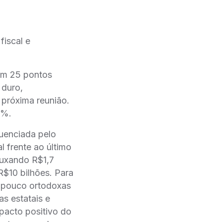
fiscal e
em 25 pontos
 duro,
 próxima reunião.
,%.
luenciada pelo
l frente ao último
ouxando R$1,7
R$10 bilhões. Para
as pouco ortodoxas
s estatais e
pacto positivo do