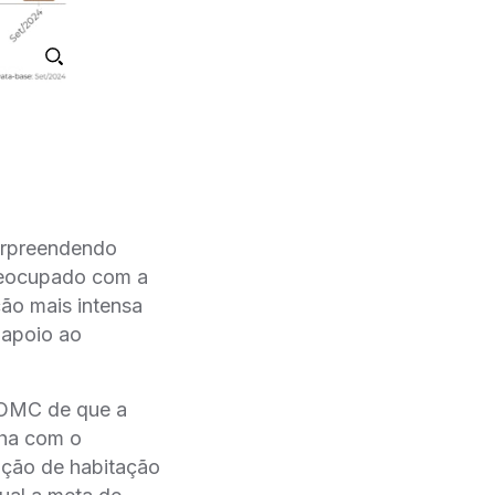
urpreendendo
preocupado com a
ão mais intensa
 apoio ao
 FOMC de que a
nha com o
ação de habitação