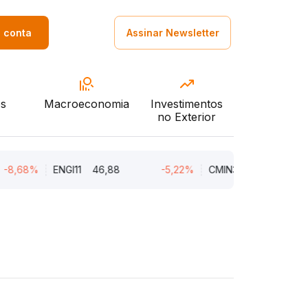
a conta
Assinar Newsletter
s
Macroeconomia
Investimentos
no Exterior
8%
ENGI11
46,88
-5,22%
CMIN3
5,45
-5,22