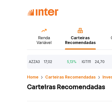
Renda
Carteiras
Variável
Recomendadas
9,79%
AZZA3
17,02
5,13%
IGTI11
24,70
1
Home
Carteiras Recomendadas
Inve
Carteiras Recomendadas