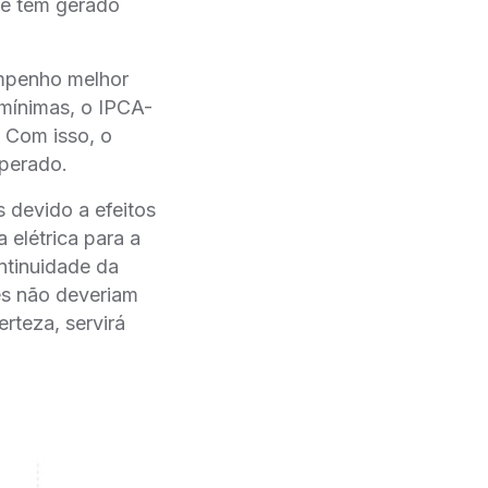
ue tem gerado
empenho melhor
mínimas, o IPCA-
 Com isso, o
perado.
s devido a efeitos
 elétrica para a
ntinuidade da
es não deveriam
rteza, servirá