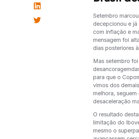
Setembro marcou o
decepcionou e já
com inflação e m
mensagem foi alt
dias posteriores
Mas setembro foi
desancoragemdas e
para que o Copom 
vimos dos demais 
melhora, seguem c
desaceleração ma
O resultado dest
limitação do Ibov
mesmo o superpac
avançassem cerca