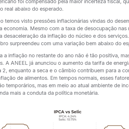
ericano foi compensado pela maior incerteza fiscal, q
o real abaixo do esperado.
ão temos visto pressões inflacionárias vindas do des
a economia. Mesmo com a taxa de desocupação nas 
 desaceleração da inflação do núcleo e dos serviços.
bro surpreendeu com uma variação bem abaixo do es
a a inflação no restante do ano não é tão positiva, ma
is. A ANEEL já anunciou o aumento da tarifa de energia
 2, enquanto a seca e o câmbio contribuem para a co
nflação de alimentos. Em tempos normais, esses fator
ão temporários, mas em meio ao atual ambiente de ince
inda mais a conduta da política monetária.