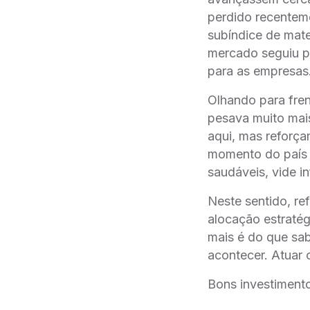
perdido recenteme
subíndice de mate
mercado seguiu p
para as empresas
Olhando para fren
pesava muito mais
aqui, mas reforç
momento do país 
saudáveis, vide i
Neste sentido, re
alocação estratégi
mais é do que sab
acontecer. Atuar 
Bons investiment