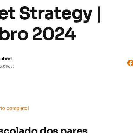
t Strategy |
bro 2024
oubert
do
01/out
rio completo!
escolado dos pares