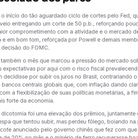
 início do tão aguardado ciclo de cortes pelo Fed, q
 veio entregando um corte de 50 p.b., reforçando po
aior comprometimento com a atividade e o mercado de
a e em bom tom, reforçada por Powell e demais memb
 à decisão do FOMC.
 também o mês que marcou a pressão do mercado sob
xpectativas por aqui com o risco fiscal prevalecendo
decidisse por subir os juros no Brasil, contrariando
bancos centrais globais que, com inflação dando clar
om a flexibilização de suas políticas monetárias, a fi
is forte da economia.
a dicotomia foi uma elevação dos prêmios, juntament
espa que tentou subir, mas perdeu fôlego, boiando na
ote anunciado pelo governo chinês que fez com que a
 de 20% no mês e o minério de ferro recuperasse boa