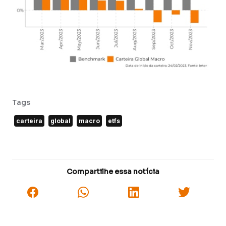
Tags
carteira
global
macro
etfs
Compartilhe essa notícia