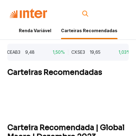
Renda Variável
Carteiras Recomendadas
Cri
CEAB3
9,48
1,50%
CXSE3
19,65
1,03%
CY
Carteiras Recomendadas
Carteira Recomendada | Global