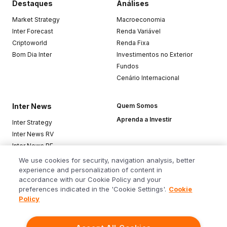
Destaques
Análises
Market Strategy
Macroeconomia
Inter Forecast
Renda Variável
Criptoworld
Renda Fixa
Bom Dia Inter
Investimentos no Exterior
Fundos
Cenário Internacional
Inter News
Quem Somos
Aprenda a Investir
Inter Strategy
Inter News RV
Inter News RF
Top Funds
We use cookies for security, navigation analysis, better
experience and personalization of content in
accordance with our Cookie Policy and your
Baixe o app
preferences indicated in the 'Cookie Settings'.
Cookie
Policy