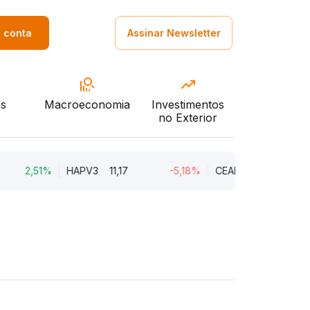
a conta
Assinar Newsletter
s
Macroeconomia
Investimentos
no Exterior
2,51%
HAPV3
11,17
-5,18%
CEAB3
9,34
-3,