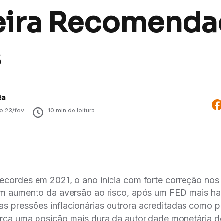
eira Recomenda
s
êa
do
23/fev
10
min de leitura
ecordes em 2021, o ano inicia com forte correção no
om aumento da aversão ao risco, após um FED mais h
s pressões inflacionárias outrora acreditadas como
rça uma posição mais dura da autoridade monetária d