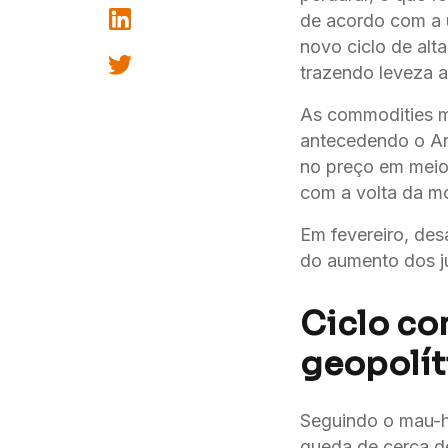
de acordo com a ú
novo ciclo de alta
trazendo leveza ao 
As commodities me
antecedendo o An
no preço em meio 
com a volta da mo
Em fevereiro, des
do aumento dos j
Ciclo co
geopolít
Seguindo o mau-h
queda de cerca 