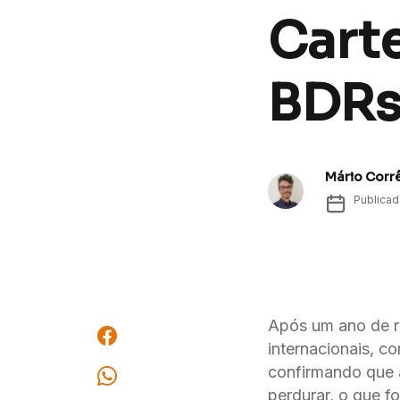
Cart
BDR
Mário Corr
Publica
Após um ano de r
internacionais, c
confirmando que a
perdurar, o que fo