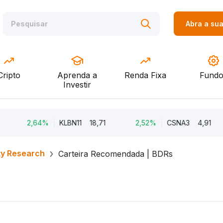
Abra a su
Cripto
Aprenda a
Renda Fixa
Fundo
Investir
2,64%
KLBN11
18,71
2,52%
CSNA3
4,91
ty Research
Carteira Recomendada | BDRs