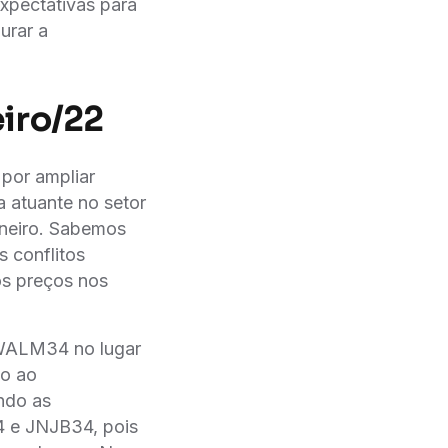
xpectativas para
urar a
iro/22
 por ampliar
 atuante no setor
aneiro. Sabemos
 conflitos
os preços nos
 WALM34 no lugar
o ao
ndo as
4 e JNJB34, pois