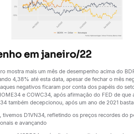
nho em janeiro/22
neiro mostra mais um mês de desempenho acima do BD
ndo 4,38% até esta data, apesar de fechar o mês ne
taques negativos ficaram por conta dos papéis do seto
ME34 e COWC34, após afirmação do FED de que a i
4 também decepcionou, após um ano de 2021 bastan
, tivemos D1VN34, refletindo os preços recordes do pe
onais e avançando