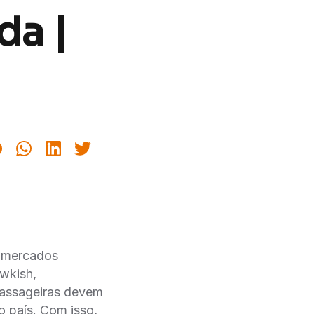
da |
s mercados
awkish,
 passageiras devem
o país. Com isso,