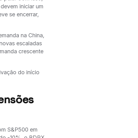
s devem iniciar um
eve se encerrar,
demanda na China,
 novas escaladas
 demanda crescente
ção do início
tensões
 com S&P500 em
ndo -10%, o BDRX