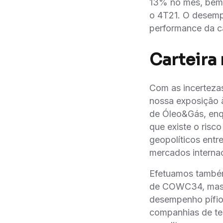
13% no mês, bem
o 4T21. O desemp
performance da ca
Carteira
Com as incertezas
nossa exposiçã
de Óleo&Gás, e
que existe o risc
geopolíticos entr
mercados internac
Efetuamos també
de COWC34, mas 
desempenho pífi
companhias de te