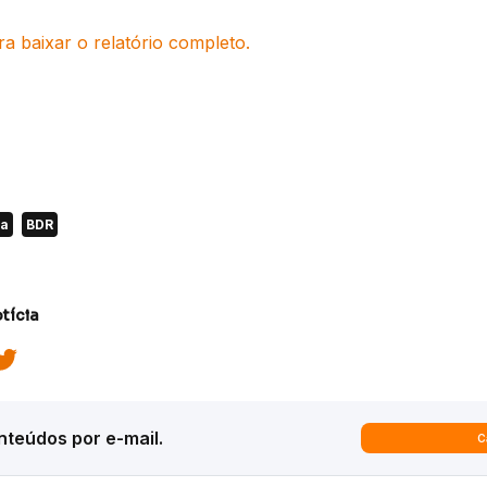
ra baixar o relatório completo.
da
BDR
tícia
teúdos por e-mail.
C