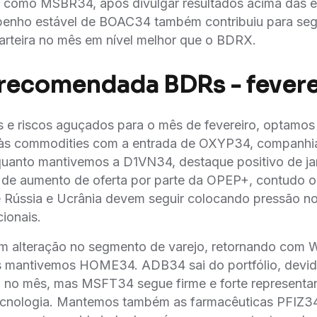
 como MSBR34, após divulgar resultados acima das e
enho estável de BOAC34 também contribuiu para seg
rteira no mês em nível melhor que o BDRX.
 recomendada BDRs - fevere
 e riscos aguçados para o mês de fevereiro, optamos
o às commodities com a entrada de OXYP34, companhia
nquanto mantivemos a D1VN34, destaque positivo de j
o de aumento de oferta por parte da OPEP+, contudo os
e Rússia e Ucrânia devem seguir colocando pressão n
ionais.
m alteração no segmento de varejo, retornando com
mantivemos HOME34. ADB34 sai do portfólio, devid
o no mês, mas MSFT34 segue firme e forte representa
cnologia. Mantemos também as farmacêuticas PFIZ3