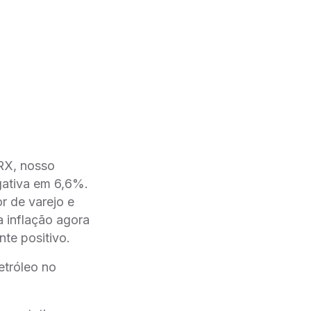
RX, nosso
gativa em 6,6%.
r de varejo e
nflação agora
te positivo.
tróleo no