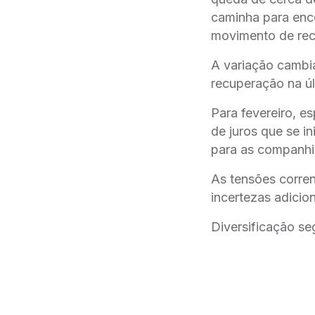
caminha para enc
movimento de recup
A variação camb
recuperação na u
Para fevereiro, e
de juros que se i
para as companhi
As tensões corren
incertezas adicion
Diversificação s