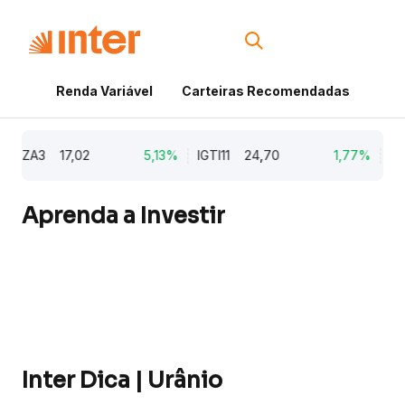
Renda Variável
Carteiras Recomendadas
Cri
ZA3
17,02
5,13%
IGTI11
24,70
1,77%
NATU
Aprenda a Investir
Inter Dica | Urânio