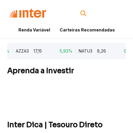
Renda Variável
Carteiras Recomendadas
Cri
79%
AZZA3
17,15
5,93%
NATU3
8,26
0,98
Aprenda a Investir
Inter Dica | Tesouro Direto