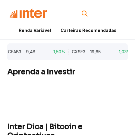
Renda Variável
Carteiras Recomendadas
Cri
CEAB3
9,48
1,50%
CXSE3
19,65
1,03%
C
Aprenda a Investir
Inter Dica | Bitcoin e