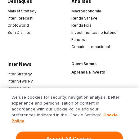
Destaques
Análises
Market Strategy
Macroeconomia
Inter Forecast
Renda Variável
Criptoworld
Renda Fixa
Bom Dia Inter
Investimentos no Exterior
Fundos
Cenário Internacional
Inter News
Quem Somos
Aprenda a Investir
Inter Strategy
Inter News RV
Inter News RF
Top Funds
We use cookies for security, navigation analysis, better
experience and personalization of content in
accordance with our Cookie Policy and your
Baixe o app
preferences indicated in the 'Cookie Settings'.
Cookie
Policy
Accept All Cookies