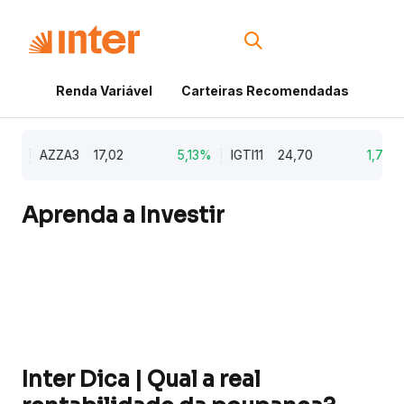
Renda Variável
Carteiras Recomendadas
Cri
9%
AZZA3
17,02
5,13%
IGTI11
24,70
1,77%
Aprenda a Investir
Inter Dica | Qual a real