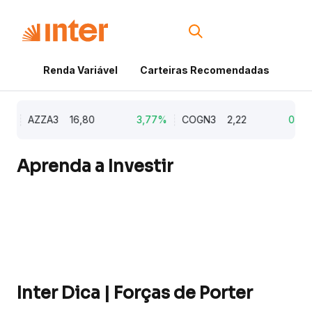
Renda Variável
Carteiras Recomendadas
Cri
%
AZZA3
16,80
3,77%
COGN3
2,22
0,91%
Aprenda a Investir
Inter Dica | Forças de Porter