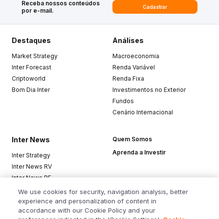
Receba nossos conteúdos
Cadastrar
por e-mail.
Destaques
Análises
Market Strategy
Macroeconomia
Inter Forecast
Renda Variável
Criptoworld
Renda Fixa
Bom Dia Inter
Investimentos no Exterior
Fundos
Cenário Internacional
Inter News
Quem Somos
Aprenda a Investir
Inter Strategy
Inter News RV
Inter News RF
Top Funds
We use cookies for security, navigation analysis, better
experience and personalization of content in
accordance with our Cookie Policy and your
Baixe o app