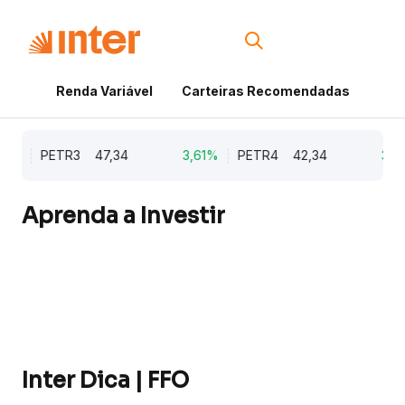
Renda Variável
Carteiras Recomendadas
Cri
3%
PETR3
47,34
3,61%
PETR4
42,34
3,60
Aprenda a Investir
Inter Dica | FFO