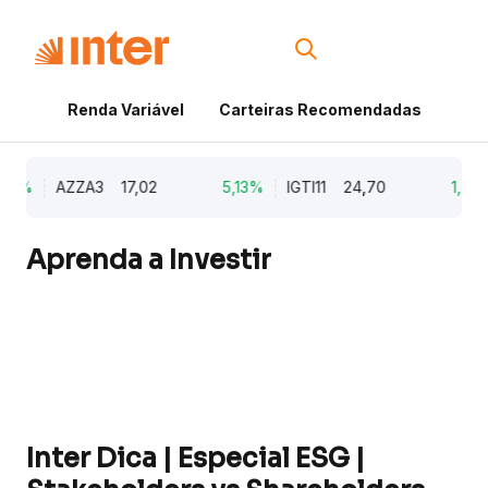
Renda Variável
Carteiras Recomendadas
Cri
79%
AZZA3
17,02
5,13%
IGTI11
24,70
1,77%
Aprenda a Investir
Inter Dica | Especial ESG |