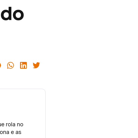
ndo
ue rola no
iona e as