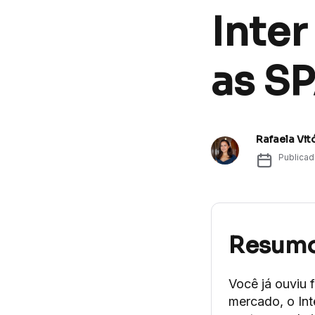
Inter
as S
Rafaela Vit
Publica
Resum
Você já ouviu
mercado, o Int