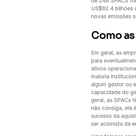
de 248 SPACS for
US$82.4 bilhões 
novas emissões s
Como as
Em geral, as empre
para eventualment
ativos operaciona
maioria instituci
algum gestor ou 
capacidade do ge
geral, as SPACs t
não consiga, ela 
sucesso da aquisi
ser acionista da 