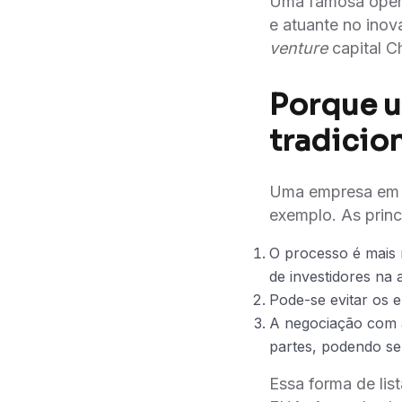
Uma famosa operac
e atuante no inov
venture
capital C
Porque u
tradicio
Uma empresa em p
exemplo. As princ
O processo é mais 
de investidores na
Pode-se evitar os e
A negociação com a
partes, podendo ser
Essa forma de lis