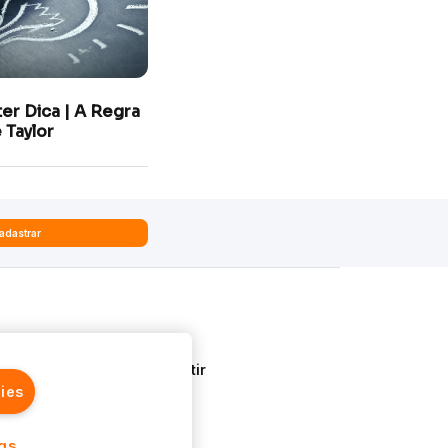
ter Dica | A Regra
 Taylor
adastrar
Quem Somos
Aprenda a Investir
ies
ngs