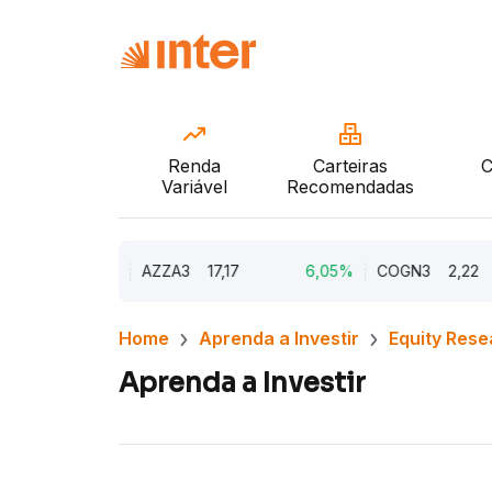
Renda
Carteiras
C
Variável
Recomendadas
10,25%
AZZA3
17,17
6,05%
COGN3
2,22
Home
Aprenda a Investir
Equity Rese
Aprenda a Investir