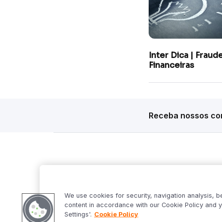
Inter Dica | Fraud
Financeiras
Receba nossos con
Siga o Inter
Desta
Market S
We use cookies for security, navigation analysis, b
Inter Fo
content in accordance with our Cookie Policy and y
Criptowo
Settings'.
Cookie Policy
Bom Dia 