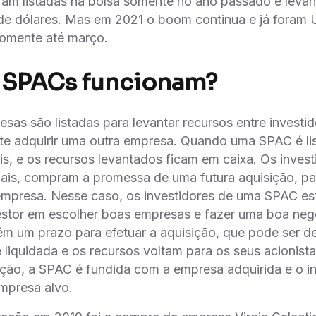
am listadas na bolsa somente no ano passado e leva
de dólares. Mas em 2021 o boom continua e já foram 
omente até março.
 SPACs funcionam?
sas são listadas para levantar recursos entre investid
e adquirir uma outra empresa. Quando uma SPAC é lis
is, e os recursos levantados ficam em caixa. Os invest
onais, compram a promessa de uma futura aquisição, p
empresa. Nesse caso, os investidores de uma SPAC es
stor em escolher boas empresas e fazer uma boa nego
êm um prazo para efetuar a aquisição, que pode ser d
é liquidada e os recursos voltam para os seus acionis
ção, a SPAC é fundida com a empresa adquirida e o i
empresa alvo.