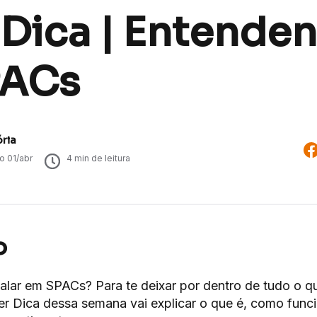
 Dica | Entende
PACs
ória
do
01/abr
4
min de leitura
o
 falar em SPACs? Para te deixar por dentro de tudo o q
er Dica dessa semana vai explicar o que é, como func