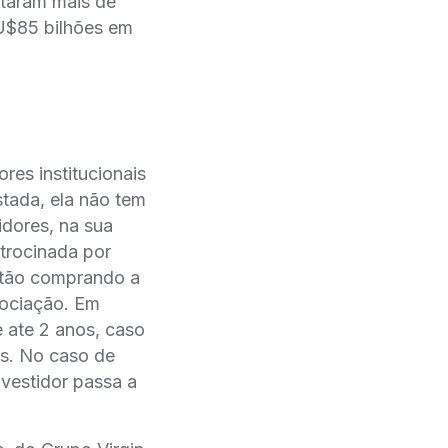
ntaram mais de
U$85 bilhões em
ores institucionais
tada, ela não tem
idores, na sua
atrocinada por
tão comprando a
ciação. Em
e ate 2 anos, caso
tas. No caso de
nvestidor passa a