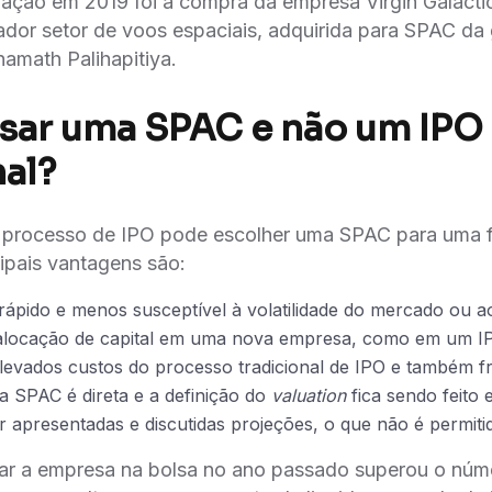
̧ão em 2019 foi a compra da empresa Virgin Galactic
ador setor de voos espaciais, adquirida para SPAC da
hamath Palihapitiya.
sar uma SPAC e não um IPO
nal?
rocesso de IPO pode escolher uma SPAC para uma fu
ipais vantagens são:
rápido e menos susceptível à volatilidade do mercado ou ao
 alocação de capital em uma nova empresa, como em um I
levados custos do processo tradicional de IPO e também f
 SPAC é direta e a definição do
valuation
fica sendo feito 
 apresentadas e discutidas projeções, o que não é permit
tar a empresa na bolsa no ano passado superou o nú