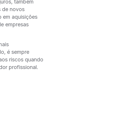
juros, também
s de novos
 em aquisições
m de empresas
mais
o, é sempre
o aos riscos quando
or profissional.