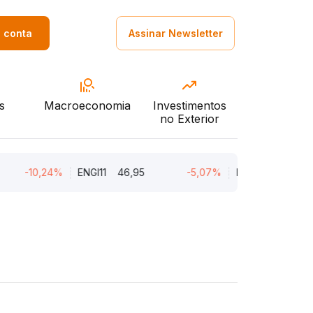
a conta
Assinar Newsletter
s
Macroeconomia
Investimentos
no Exterior
-10,24%
ENGI11
46,95
-5,07%
MGLU3
4,34