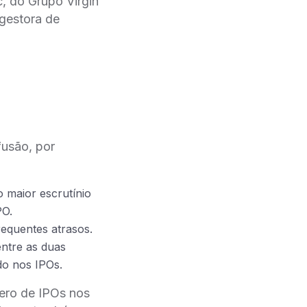
, do Grupo Virgin
 gestora de
são, por
 maior escrutínio
PO.
requentes atrasos.
entre as duas
ido nos IPOs.
mero de IPOs nos