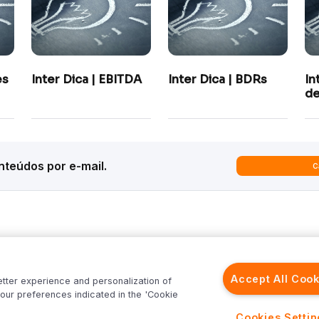
es
Inter Dica | EBITDA
Inter Dica | BDRs
In
de
teúdos por e-mail.
C
ques
Análises
Inter News
trategy
Macroeconomia
Inter Strategy
Accept All Cook
etter experience and personalization of
recast
Renda Variável
Inter News RV
our preferences indicated in the 'Cookie
rld
Renda Fixa
Inter News RF
Inter
Investimentos no Exterior
Top Funds
Cookies Setti