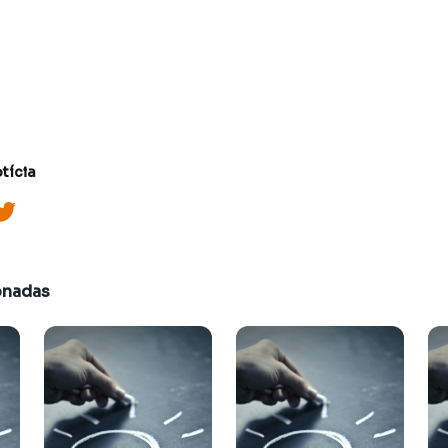
tícia
onadas