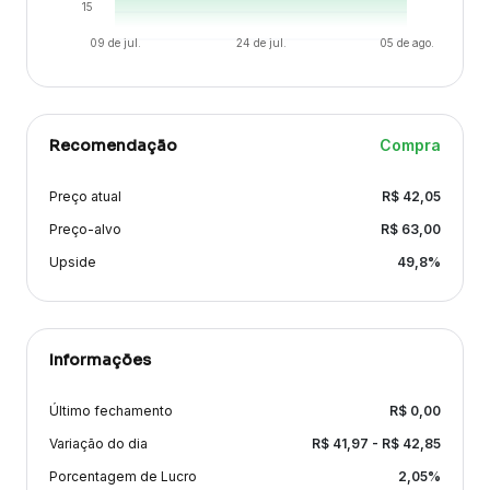
15
09 de jul.
24 de jul.
05 de ago.
Recomendação
Compra
Preço atual
R$
42,05
Preço-alvo
R$
63,00
Upside
49,8
%
Informações
Último fechamento
R$
0,00
Variação
do dia
R$
41,97
- R$
42,85
Porcentagem de Lucro
2,05
%