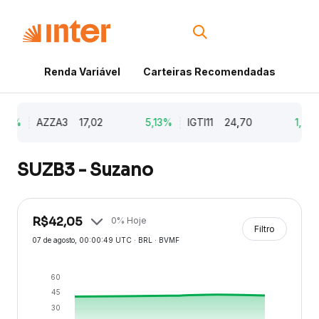
Renda Variável
Carteiras Recomendadas
Cri
79%
AZZA3
17,02
5,13%
IGTI11
24,70
1,77
SUZB3 - Suzano
R$
42,05
0
% Hoje
Filtro
07 de agosto
, 00:00:49 UTC · BRL · BVMF
60
45
30