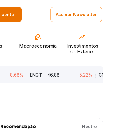
a conta
Assinar Newsletter
s
Macroeconomia
Investimentos
no Exterior
-8,68%
ENGI11
46,88
-5,22%
CMIN3
5,45
Recomendação
Neutro