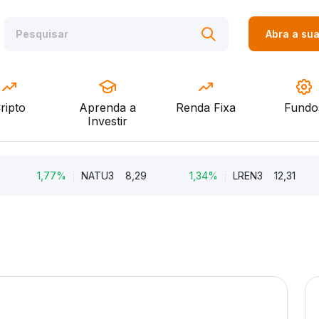
Abra a su
ripto
Aprenda a
Renda Fixa
Fundo
Investir
1,77%
NATU3
8,29
1,34%
LREN3
12,31