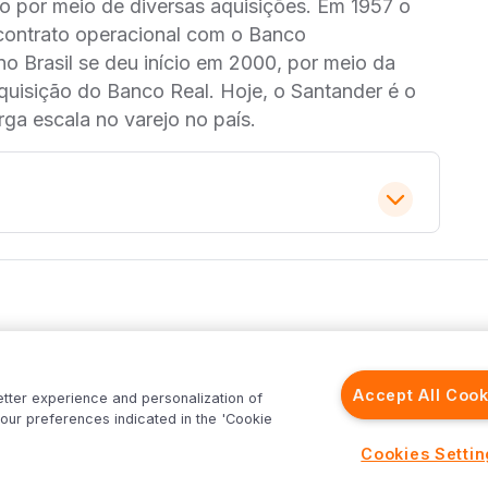
 por meio de diversas aquisições. Em 1957 o
 contrato operacional com o Banco
no Brasil se deu início em 2000, por meio da
isição do Banco Real. Hoje, o Santander é o
rga escala no varejo no país.
ualidade de crédito
ques
Análises
Inter News
as com sinais de
trategy
Macroeconomia
Inter Strategy
Accept All Cook
etter experience and personalization of
recast
Renda Variável
Inter News RV
our preferences indicated in the 'Cookie
rld
Renda Fixa
Inter News RF
Inter
Investimentos no Exterior
Top Funds
Cookies Setti
veio abaixo das nossas expectativas e do
Fundos