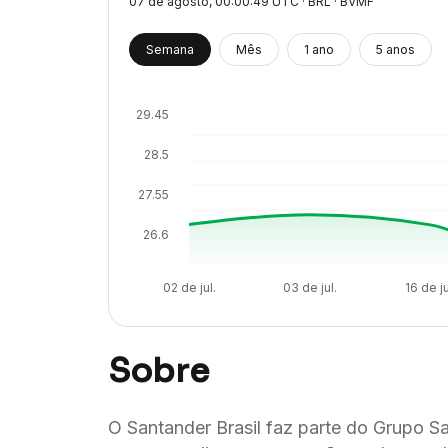
07 de agosto
, 00:00:49 UTC · BRL · BVMF
Semana
Mês
1 ano
5 anos
29.45
28.5
27.55
26.6
02 de jul.
03 de jul.
16 de ju
Sobre
O Santander Brasil faz parte do Grupo S