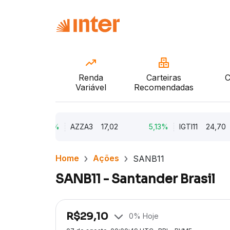
Renda
Carteiras
C
Variável
Recomendadas
9,79%
AZZA3
17,02
5,13%
IGTI11
24,70
Home
Ações
SANB11
SANB11 - Santander Brasil
R$
29,10
0
% Hoje