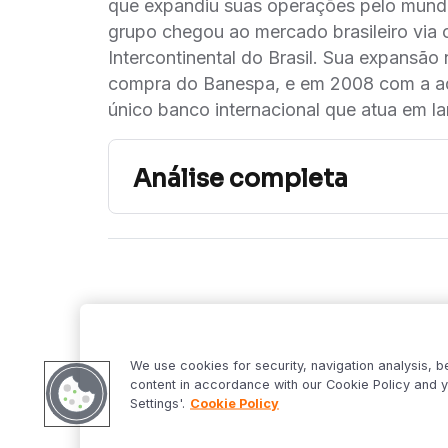
que expandiu suas operações pelo mundo
grupo chegou ao mercado brasileiro via
Intercontinental do Brasil. Sua expansão 
compra do Banespa, e em 2008 com a aqu
único banco internacional que atua em la
Análise completa
Inter Research - Santander 2T23.pdf
Muitos ajustes e q
Siga o Inter
Desta
ainda deteriora, m
Market S
melhora
We use cookies for security, navigation analysis, b
Inter Fo
content in accordance with our Cookie Policy and y
Criptowo
Settings'.
Cookie Policy
Bom Dia 
O resultado do Santander no 2T23 