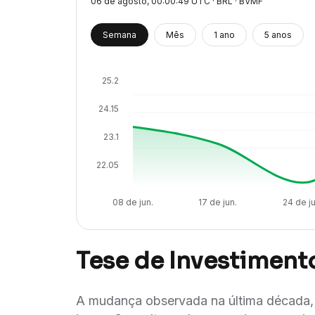
06 de agosto
, 00:00:49 UTC · BRL · BVMF
Semana
Mês
1 ano
5 anos
25.2
24.15
23.1
22.05
08 de jun.
17 de jun.
24 de ju
Tese de Investiment
A mudança observada na última década, t