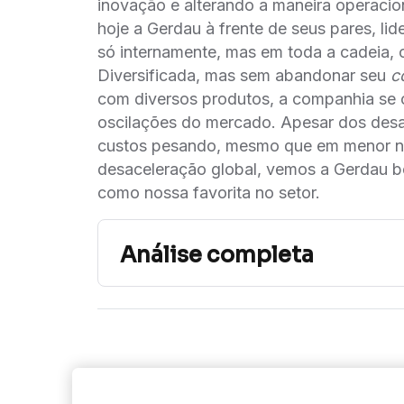
inovação e alterando a maneira operacion
hoje a Gerdau à frente de seus pares, li
só internamente, mas em toda a cadeia, c
Diversificada, mas sem abandonar seu
c
com diversos produtos, a companhia se c
oscilações do mercado. Apesar dos desa
custos pesando, mesmo que em menor n
desaceleração global, vemos a Gerdau b
como nossa favorita no setor.
Análise completa
Inter Research - Gerdau - Revisão de Pr
Diversificação seg
Siga o Inter
Desta
Market S