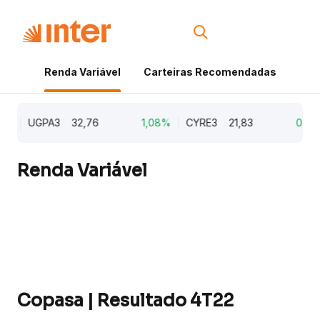
Renda Variável
Carteiras Recomendadas
Cri
%
UGPA3
32,76
1,08%
CYRE3
21,83
0,97%
Renda Variável
Copasa | Resultado 4T22