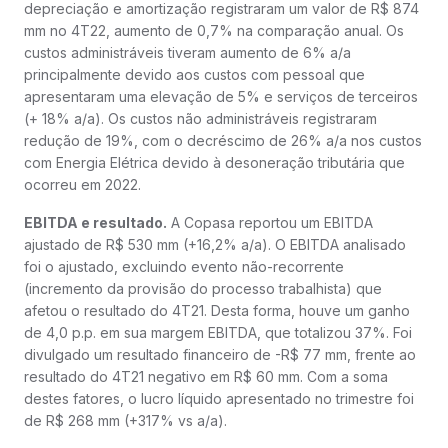
depreciação e amortização registraram um valor de R$ 874
mm no 4T22, aumento de 0,7% na comparação anual. Os
custos administráveis tiveram aumento de 6% a/a
principalmente devido aos custos com pessoal que
apresentaram uma elevação de 5% e serviços de terceiros
(+ 18% a/a). Os custos não administráveis registraram
redução de 19%, com o decréscimo de 26% a/a nos custos
com Energia Elétrica devido à desoneração tributária que
ocorreu em 2022.
EBITDA e resultado.
A Copasa reportou um EBITDA
ajustado de R$ 530 mm (+16,2% a/a). O EBITDA analisado
foi o ajustado, excluindo evento não-recorrente
(incremento da provisão do processo trabalhista) que
afetou o resultado do 4T21. Desta forma, houve um ganho
de 4,0 p.p. em sua margem EBITDA, que totalizou 37%. Foi
divulgado um resultado financeiro de -R$ 77 mm, frente ao
resultado do 4T21 negativo em R$ 60 mm. Com a soma
destes fatores, o lucro líquido apresentado no trimestre foi
de R$ 268 mm (+317% vs a/a).