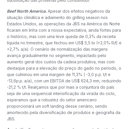
substituição das proteínas pelo consumidor.
Beef North America.
Apesar dos efeitos negativos da
situação climática e adiamento do grilling season nos
Estados Unidos, as operações da JBS na América do Norte
ficaram em linha com a nossa expectativa, ainda fortes para
o histórico, mas com uma leve queda de 0,3% da receita
líquida no trimestre, que fechou em US$ 5,5 bi (+2,0% R/E e
+2,7% a/a). O cenário de normalização das margens
avança gradualmente no segmento, impactado pelo
aumento geral dos custos da cadeia produtiva, mas com
destaque para a elevação do preço do gado no período, o
que culminou em uma margem de 11,3% ( -3,0 p.p. t/t e
-13,6p.p. a/a), com um EBITDA de US$ 624,3 mm, reduzindo
-21,2 % t/t. Realçamos que por mais a conjuntura do país
seja de uma sequencial intensificação da virada do ciclo,
esperamos que a robustez do setor americano
proporcionará um soft landing desse cenário, sendo
amortecido pela diversificação de produtos e geografia da
JBS.