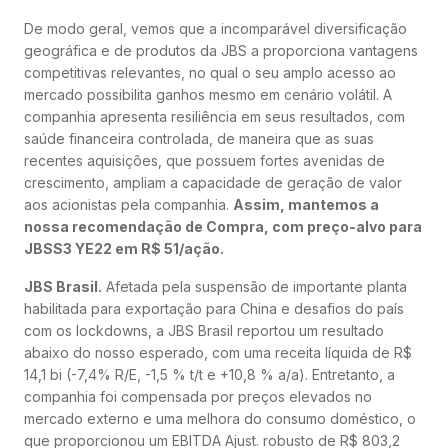
De modo geral, vemos que a incomparável diversificação
geográfica e de produtos da JBS a proporciona vantagens
competitivas relevantes, no qual o seu amplo acesso ao
mercado possibilita ganhos mesmo em cenário volátil. A
companhia apresenta resiliência em seus resultados, com
saúde financeira controlada, de maneira que as suas
recentes aquisições, que possuem fortes avenidas de
crescimento, ampliam a capacidade de geração de valor
aos acionistas pela companhia.
Assim, mantemos a
nossa recomendação de Compra, com preço-alvo para
JBSS3 YE22 em R$ 51/ação.
JBS Brasil.
Afetada pela suspensão de importante planta
habilitada para exportação para China e desafios do país
com os lockdowns, a JBS Brasil reportou um resultado
abaixo do nosso esperado, com uma receita líquida de R$
14,1 bi (-7,4% R/E, -1,5 % t/t e +10,8 % a/a). Entretanto, a
companhia foi compensada por preços elevados no
mercado externo e uma melhora do consumo doméstico, o
que proporcionou um EBITDA Ajust. robusto de R$ 803,2