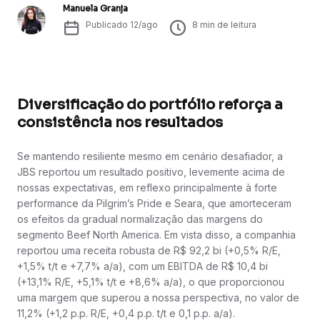
Manuela Granja
Publicado
12/ago
8
min de leitura
Diversificação do portfólio reforça a
consistência nos resultados
Se mantendo resiliente mesmo em cenário desafiador, a
JBS reportou um resultado positivo, levemente acima de
nossas expectativas, em reflexo principalmente à forte
performance da Pilgrim’s Pride e Seara, que amorteceram
os efeitos da gradual normalização das margens do
segmento Beef North America. Em vista disso, a companhia
reportou uma receita robusta de R$ 92,2 bi (+0,5% R/E,
+1,5% t/t e +7,7% a/a), com um EBITDA de R$ 10,4 bi
(+13,1% R/E, +5,1% t/t e +8,6% a/a), o que proporcionou
uma margem que superou a nossa perspectiva, no valor de
11,2% (+1,2 p.p. R/E, +0,4 p.p. t/t e 0,1 p.p. a/a).