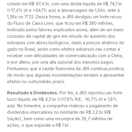
cotado em R$ 97,4 bi, com uma dívida líquida de R$ 78,1 bi
(+17,4% t/t e +44,1% a/a) e alavancagem de 1,64x, ante a
1,36x no 1T22. Dessa forma, a JBS divulgou um forte recuo
do Fluxo de Caixa Livre, que ficou em R$ 380 milhões,
motivado pelos fatores explicados acima, além de um maior
consumo de capital de giro em virtude do aumento dos
estoques com ativos biológicos, dado a preços atrativos do
gado no Brasil, assim como efeitos adversos nas contas a
receber com dificuldades de comercialização com a China,
e por último, por uma alta sazonal dos impostos pagos.
Pontuamos que a saúde financeira da JBS continua positiva,
de modo que algumas movimentações tendem a apresentar
efeitos no curto/médio prazo.
Resultado e Dividendos.
Por fim, a JBS reportou um forte
lucro líquido de R$ 4,3 bi (+37,9% R/E, -16,7% t/t e 1,8%
a/a). No trimestre, a companhia realizou o pagamento de
dividendos intercalares no montante de R$ 2,2 bi (R$
1/ação), bem como uma recompra de 26,7 milhões de
ações, o que equivale a R$ 1 bi.