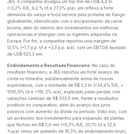
JBS. A companhia divulgou um top line de US$ 4,4 bi
(+3,2% R/E, 9,2 % t/t e 27,3% a/a), em reflexo a forte
demanda do varejo e food service pela proteína de frango
globalmente, intensificado com o encarecimento da carne
bovina, além do retorno dos investimentos em melhorias
operacionais e sinergias com as vigentes adquiridas na
Europa. Por fim, a companhia reportou uma margem de
13,5% (+1,7 p.p. t/t e +3,3 p.p. a/a), com um EBITDA Ajustado
de US$ 623,3 mm.
Endividamento e Resultado Financeiro.
No caso do
resultado financeiro, a JBS reportou um forte avanço da
conta no trimestre, substancialmente acima de nossas
expectativas, com o montante de R$ 2,5 bi (+34,4% R/E, +
1095,9% t/t e +119, 2% a/a), explicado pelas perdas com
variações cambiais de R$ 503,0 mm, frente a resultados
positivos no comparativo, além do avanço dos juros
passivos com aumento da dívida no período. Visto isso, com
um acréscimo dos investimentos para expansão de plantas,
que fechou em R$ 2,6 mm (+6,3% R/E, 20,1% t/t e 32,4
%a/a) vimos um aumento de 16,3% do endividamento bruto,