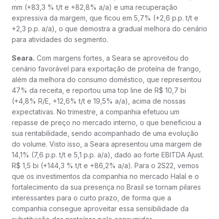
mm (+83,3 % t/t e +82,8% a/a) e uma recuperação
expressiva da margem, que ficou em 5,7% (+2,6 p.p. t/t e
+2,3 p.p. a/a), o que demostra a gradual melhora do cenário
para atividades do segmento.
Seara.
Com margens fortes, a Seara se aproveitou do
cenário favorável para exportação de proteína de frango,
além da melhora do consumo doméstico, que representou
47% da receita, e reportou uma top line de R$ 10,7 bi
(+4,8% R/E, +12,6% t/t e 19,5% a/a), acima de nossas
expectativas. No trimestre, a companhia efetuou um
repasse de preço no mercado interno, o que beneficiou a
sua rentabilidade, sendo acompanhado de uma evolução
do volume. Visto isso, a Seara apresentou uma margem de
14,1% (7,6 p.p. t/t e 5,1 p.p. a/a), dado ao forte EBITDA Ajust.
R$ 1,5 bi (+144,3 % t/t e +86,2% a/a). Para o 2S22, vemos
que os investimentos da companhia no mercado Halal e o
fortalecimento da sua presença no Brasil se tornam pilares
interessantes para o curto prazo, de forma que a
companhia consegue aproveitar essa sensibilidade da