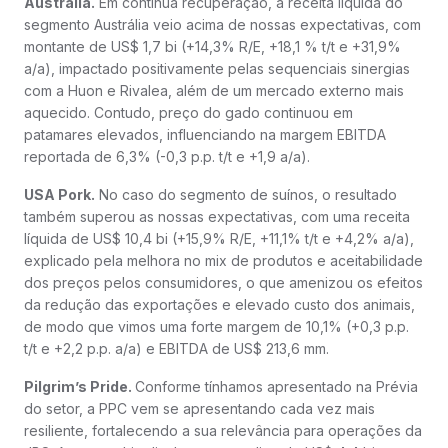
Austrália.
Em continua recuperação, a receita líquida do
segmento Austrália veio acima de nossas expectativas, com
montante de US$ 1,7 bi (+14,3% R/E, +18,1 % t/t e +31,9%
a/a), impactado positivamente pelas sequenciais sinergias
com a Huon e Rivalea, além de um mercado externo mais
aquecido. Contudo, preço do gado continuou em
patamares elevados, influenciando na margem EBITDA
reportada de 6,3% (-0,3 p.p. t/t e +1,9 a/a).
USA Pork.
No caso do segmento de suínos, o resultado
também superou as nossas expectativas, com uma receita
líquida de US$ 10,4 bi (+15,9% R/E, +11,1% t/t e +4,2% a/a),
explicado pela melhora no mix de produtos e aceitabilidade
dos preços pelos consumidores, o que amenizou os efeitos
da redução das exportações e elevado custo dos animais,
de modo que vimos uma forte margem de 10,1% (+0,3 p.p.
t/t e +2,2 p.p. a/a) e EBITDA de US$ 213,6 mm.
Pilgrim’s Pride.
Conforme tínhamos apresentado na Prévia
do setor, a PPC vem se apresentando cada vez mais
resiliente, fortalecendo a sua relevância para operações da