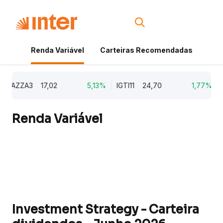
Renda Variável
Carteiras Recomendadas
Cri
AZZA3
17,02
5,13%
IGTI11
24,70
1,77%
N
Renda Variável
Investment Strategy - Carteira