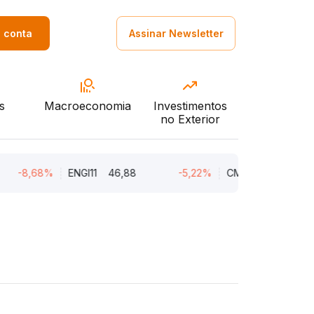
a conta
Assinar Newsletter
s
Macroeconomia
Investimentos
no Exterior
-8,68%
ENGI11
46,88
-5,22%
CMIN3
5,45