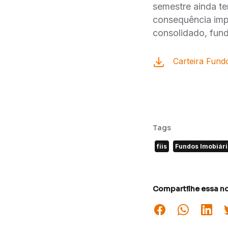
semestre ainda te
consequência impa
consolidado, fun
Carteira Fundo
Tags
fiis
Fundos Imobiár
Compartilhe essa no