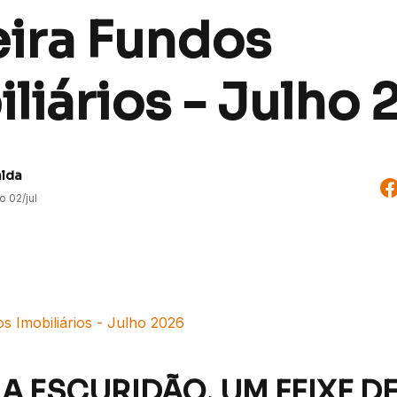
eira Fundos
liários - Julho
alda
do
02/jul
s Imobiliários - Julho 2026
 A ESCURIDÃO, UM FEIXE DE