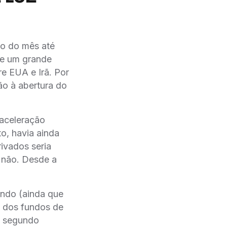
io do mês até
de um grande
re EUA e Irã. Por
ão à abertura do
saceleração
to, havia ainda
rivados seria
i não. Desde a
ando (ainda que
a dos fundos de
no segundo