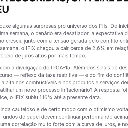
EU
ouxe algumas surpresas pro universo dos FIIs. Do iníc
tima semana, o cenário era desafiador: a expectativa 
ão crescia junto com a tensão gerada pelo conflito ent
semana, o IFIX chegou a cair cerca de 2,6% em relaç
receio de juros altos por mais tempo.
com a divulgação do IPCA-15. Além dos sinais de de
urso — reflexo da taxa restritiva — e do fim do confli
 a alta nos combustíveis e nos produtos e serviços de
gatilhar um novo processo inflacionário? A resposta fo
ice, o IFIX subiu 1,16% até a presente data.
inda cauteloso e de certo modo com o otimismo volt
os fundos de papel devem continuar performando acim
êm uma correlação muito forte com a curva de juros, e 