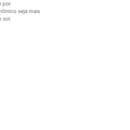
e por
onômico seja mais
 sol.