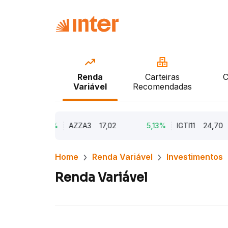
Renda
Carteiras
C
Variável
Recomendadas
9,79%
AZZA3
17,02
5,13%
IGTI11
24,70
Home
Renda Variável
Investimentos
Renda Variável