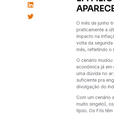
APAREC
O mês de junho tr
praticamente a úl
impacto na inflaç
volta da segunda 
mês, refletindo o 
O cenário mudou 
econômica já em c
uma dúvida no ar:
suficiente pra en
divulgação do índ
Com um cenário a
muito singelo), 
tijolo. Os FIIs t