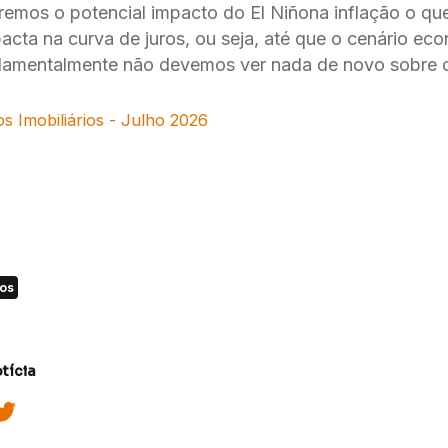
remos o potencial impacto do El Niñona inflação o qu
cta na curva de juros, ou seja, até que o cenário ec
damentalmente não devemos ver nada de novo sobre o
s Imobiliários - Julho 2026
ios
tícia