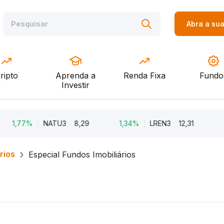
Abra a su
ripto
Aprenda a
Renda Fixa
Fundo
Investir
77%
NATU3
8,29
1,34%
LREN3
12,31
-8,68
rios
Especial Fundos Imobiliários