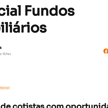
cial Fundos
liários
k
do
15/fev
tório!
de cotistas com oportunid