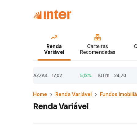
Renda
Carteiras
C
Variável
Recomendadas
9,79%
AZZA3
17,02
5,13%
IGTI11
24,70
1,
Home
Renda Variável
Fundos Imobiliá
Renda Variável