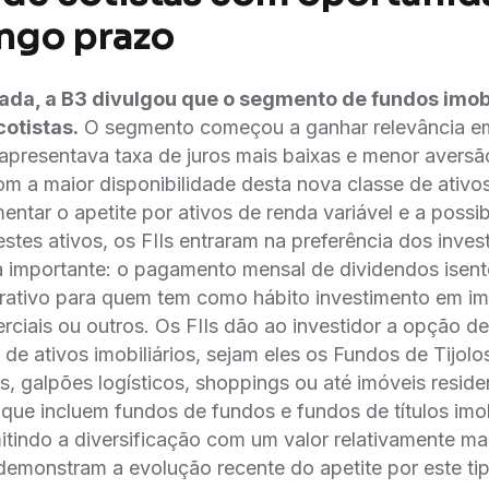
ongo prazo
da, a B3 divulgou que o segmento de fundos imobi
cotistas.
O segmento começou a ganhar relevância e
o apresentava taxa de juros mais baixas e menor aversã
m a maior disponibilidade desta nova classe de ativo
entar o apetite por ativos de renda variável e a possi
estes ativos, os FIIs entraram na preferência dos inves
a importante: o pagamento mensal de dividendos isen
trativo para quem tem como hábito investimento em im
rciais ou outros. Os FIIs dão ao investidor a opção de
 de ativos imobiliários, sejam eles os Fundos de Tijolo
s, galpões logísticos, shoppings ou até imóveis reside
que incluem fundos de fundos e fundos de títulos imob
mitindo a diversificação com um valor relativamente ma
 demonstram a evolução recente do apetite por este ti