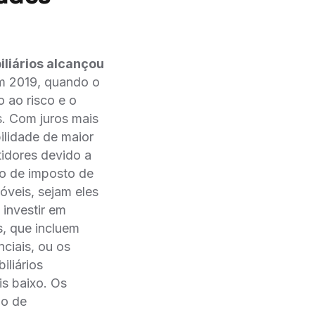
liários alcançou
m 2019, quando o
o ao risco e o
s. Com juros mais
bilidade de maior
tidores devido a
to de imposto de
óveis, sejam eles
 investir em
s, que incluem
nciais, ou os
iliários
is baixo. Os
po de