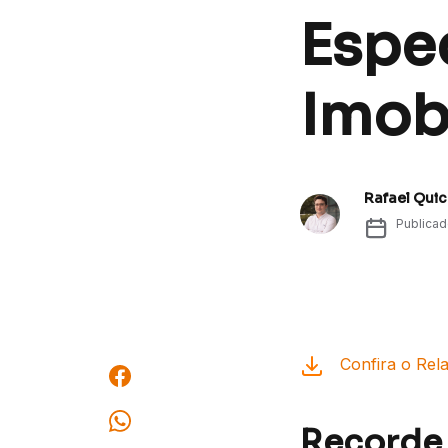
Espe
Imobi
Rafael Quic
Publica
Confira o Rela
Recorde 