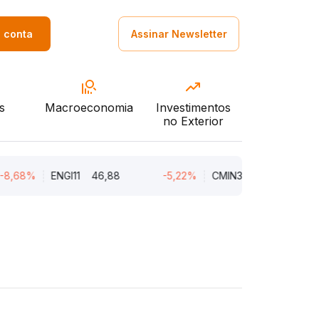
a conta
Assinar Newsletter
s
Macroeconomia
Investimentos
no Exterior
%
ENGI11
46,88
-5,22%
CMIN3
5,45
-5,22