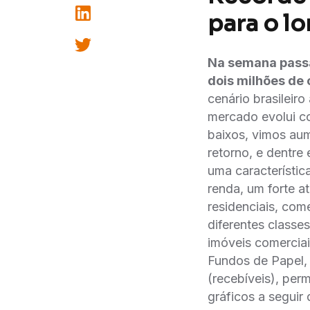
para o l
Na semana passa
dois milhões de 
cenário brasileir
mercado evolui co
baixos, vimos aum
retorno, e dentre 
uma característic
renda, um forte a
residenciais, come
diferentes classes
imóveis comerciai
Fundos de Papel, 
(recebíveis), per
gráficos a seguir