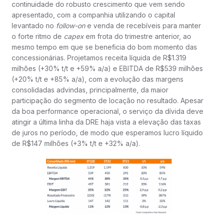
continuidade do robusto crescimento que vem sendo
apresentado, com a companhia utilizando o capital
levantado no
follow-on
e venda de recebíveis para manter
o forte ritmo de
capex
em frota do trimestre anterior, ao
mesmo tempo em que se beneficia do bom momento das
concessionárias. Projetamos receita líquida de R$1.319
milhões (+30% t/t e +59% a/a) e EBITDA de R$539 milhões
(+20% t/t e +85% a/a), com a evolução das margens
consolidadas advindas, principalmente, da maior
participação do segmento de locação no resultado. Apesar
da boa performance operacional, o serviço da dívida deve
atingir a última linha da DRE haja vista a elevação das taxas
de juros no período, de modo que esperamos lucro líquido
de R$147 milhões (+3% t/t e +32% a/a).