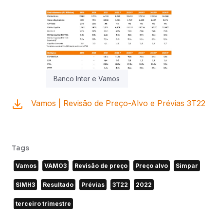
Banco Inter e Vamos
Vamos | Revisão de Preço-Alvo e Prévias 3T22
Tags
Vamos
VAMO3
Revisão de preço
Preço alvo
Simpar
SIMH3
Resultado
Prévias
3T22
2022
terceiro trimestre