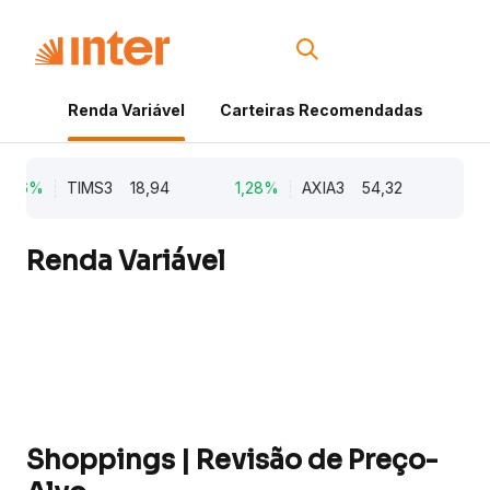
Renda Variável
Carteiras Recomendadas
Cri
,96%
TIMS3
18,94
1,28%
AXIA3
54,32
1,1
Renda Variável
Shoppings | Revisão de Preço-