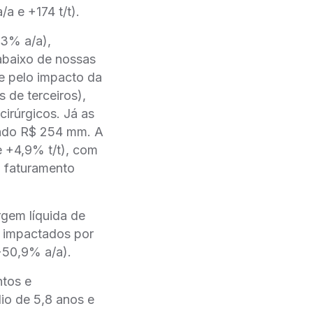
a e +174 t/t).
,3% a/a),
abaixo de nossas
e pelo impacto da
 de terceiros),
irúrgicos. Já as
ando R$ 254 mm. A
 +4,9% t/t), com
o faturamento
gem líquida de
, impactados por
+50,9% a/a).
ntos e
io de 5,8 anos e