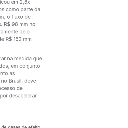
icou em 2,8x
os como parte da
m, o fluxo de
vs. R$ 98 mm no
vamente pelo
i de R$ 162 mm
rar na medida que
ídos, em conjunto
nto as
 no Brasil, deve
ocesso de
por desacelerar
 de gases de efeito