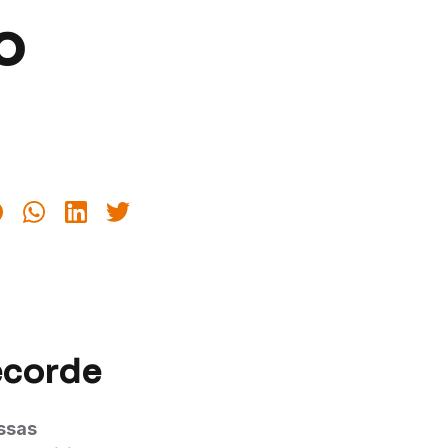
o
ecorde
ssas