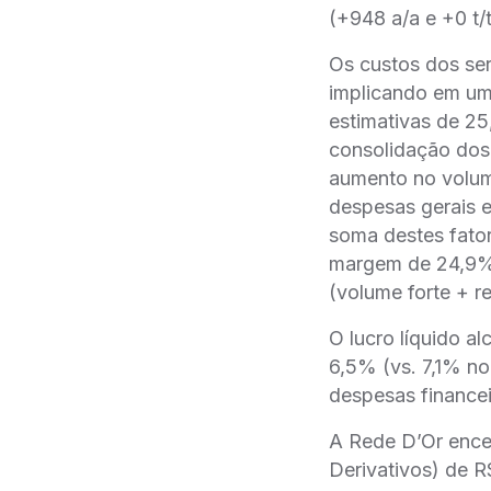
(+948 a/a e +0 t/
Os custos dos se
implicando em um
estimativas de 25
consolidação dos 
aumento no volume
despesas gerais 
soma destes fato
margem de 24,9% (
(volume forte + r
O lucro líquido 
6,5% (vs. 7,1% n
despesas finance
A Rede D’Or ence
Derivativos) de R