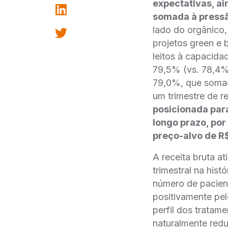
expectativas, ai
somada à pressã
lado do orgânico
projetos green e 
leitos à capacida
79,5% (vs. 78,4% 
79,0%, que somad
um trimestre de r
posicionada par
longo prazo, po
preço-alvo de R$
A receita bruta a
trimestral na hist
número de pacient
positivamente pe
perfil dos tratam
naturalmente redu