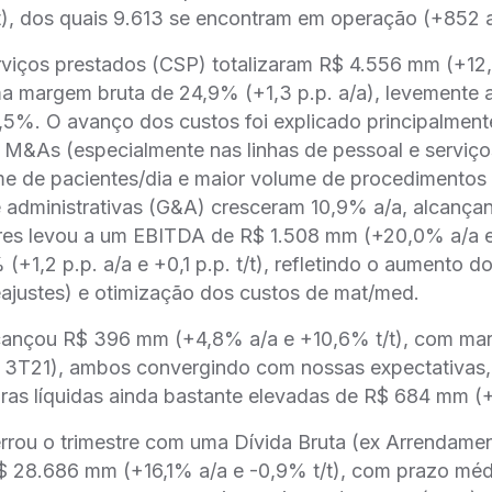
t), dos quais 9.613 se encontram em operação (+852 a/
rviços prestados (CSP) totalizaram R$ 4.556 mm (+12
a margem bruta de 24,9% (+1,3 p.p. a/a), levemente 
,5%. O avanço dos custos foi explicado principalment
M&As (especialmente nas linhas de pessoal e serviços
 de pacientes/dia e maior volume de procedimentos c
e administrativas (G&A) cresceram 10,9% a/a, alcanç
res levou a um EBITDA de R$ 1.508 mm (+20,0% a/a e
+1,2 p.p. a/a e +0,1 p.p. t/t), refletindo o aumento d
eajustes) e otimização dos custos de mat/med.
alcançou R$ 396 mm (+4,8% a/a e +10,6% t/t), com mar
o 3T21), ambos convergindo com nossas expectativas
iras líquidas ainda bastante elevadas de R$ 684 mm (
rrou o trimestre com uma Dívida Bruta (ex Arrendame
$ 28.686 mm (+16,1% a/a e -0,9% t/t), com prazo méd