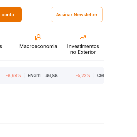
a conta
Assinar Newsletter
s
Macroeconomia
Investimentos
no Exterior
-8,68%
ENGI11
46,88
-5,22%
CMIN3
5,45
-