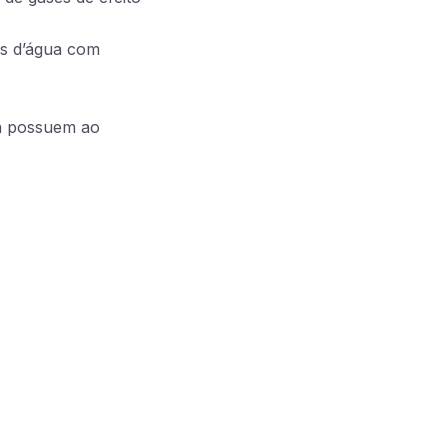
as d’água com
ia possuem ao