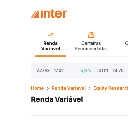
Renda
Carteiras
C
Variável
Recomendadas
9,79%
AZZA3
17,02
5,13%
IGTI11
24,70
Home
Renda Variável
Equity Researc
Renda Variável