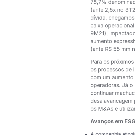
78,7% denominada
(ante 2,5x no 3T
dívida, chegamos 
caixa operaciona
9M21), impactado
aumento expressiv
(ante R$ 55 mm n
Para os próximos
os processos de i
com um aumento d
operadoras. Já o n
continuar machuc
desalavancagem p
os M&As e utiliza
Avanços em ES
A companhia atingiu