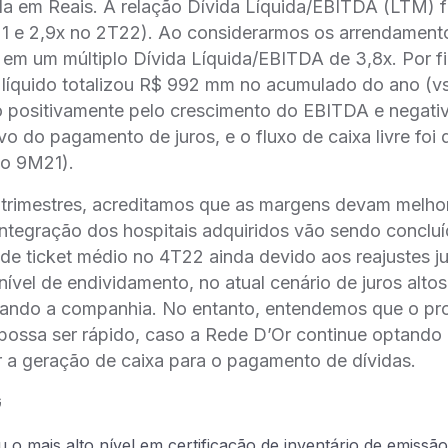
 em Reais. A relação Dívida Líquida/EBITDA (LTM) f
21 e 2,9x no 2T22). Ao considerarmos os arrendament
em um múltiplo Dívida Líquida/EBITDA de 3,8x. Por fi
l líquido totalizou R$ 992 mm no acumulado do ano (
 positivamente pelo crescimento do EBITDA e negati
o do pagamento de juros, e o fluxo de caixa livre fo
o 9M21).
 trimestres, acreditamos que as margens devam melho
ntegração dos hospitais adquiridos vão sendo conclu
e ticket médio no 4T22 ainda devido aos reajustes ju
ível de endividamento, no atual cenário de juros altos
ando a companhia. No entanto, entendemos que o pr
ossa ser rápido, caso a Rede D’Or continue optando 
r a geração de caixa para o pagamento de dívidas.
G
 o mais alto nível em certificação de inventário de emissão