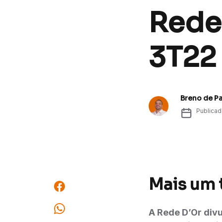
Rede 
3T22
Breno de P
Publica
Mais um 
A Rede D’Or div