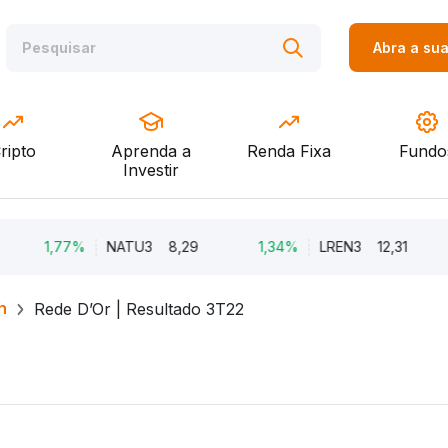
Abra a su
ripto
Aprenda a
Renda Fixa
Fundo
Investir
1,77%
NATU3
8,29
1,34%
LREN3
12,31
h
Rede D’Or | Resultado 3T22