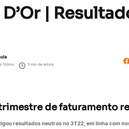
D’Or | Resultad
aula
do
10/nov
5
min de leitura
trimestre de faturamento r
ulgou resultados neutros no 3T22, em linha com no