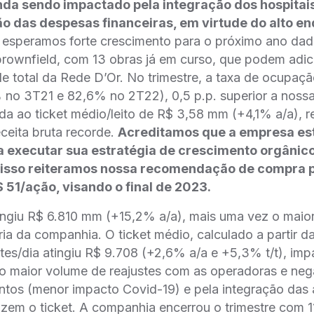
nda sendo impactado pela integração dos hospitai
o das despesas financeiras, em virtude do alto e
, esperamos forte crescimento para o próximo ano dad
brownfield, com 13 obras já em curso, que podem adi
de total da Rede D’Or. No trimestre, a taxa de ocupaç
no 3T21 e 82,6% no 2T22), 0,5 p.p. superior a nossa
a ao ticket médio/leito de R$ 3,58 mm (+4,1% a/a), r
eceita bruta recorde.
Acreditamos que a empresa es
a executar sua estratégia de crescimento orgânico
r isso reiteramos nossa recomendação de compra
 51/ação, visando o final de 2023.
tingiu R$ 6.810 mm (+15,2% a/a), mais uma vez o maio
ória da companhia. O ticket médio, calculado a partir d
es/dia atingiu R$ 9.708 (+2,6% a/a e +5,3% t/t), im
lo maior volume de reajustes com as operadoras e neg
entos (menor impacto Covid-19) e pela integração das 
zem o ticket. A companhia encerrou o trimestre com 11