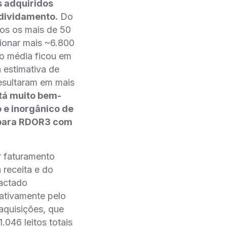
s adquiridos
ndividamento.
Do
os os mais de 50
cionar mais ~6.800
ão média ficou em
 estimativa de
esultaram em mais
tá muito bem-
 e inorgânico de
 para RDOR3 com
r faturamento
a receita e do
pactado
ativamente pelo
aquisições, que
.046 leitos totais