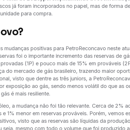
scos já foram incorporados no papel, mas de forma d
tunidade para compra.
novo?
s mudanças positivas para PetroReconcavo neste atual
reservas foi o importante incremento das reservas de g
rovadas (1P) e pouco mais de 15% em prováveis (2P)
nça do mercado de gás brasileiro, trazendo maior opo
ional, visto que dentre as três juniors, a PetroReconcavo
 exposição ao gás, sendo menos volátil do que as o
gás é mais resiliente.
́leo, a mudança não foi tão relevante. Cerca de 2% a
 e 1% menor em reservas prováveis. Porém, vemos e
ivos, visto que as reservas são líquidas da produçã
u seja, mesmo com todo o volume que foi produzido a