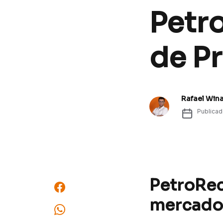
Petr
de Pr
Rafael Win
Publica
PetroRec
mercado,