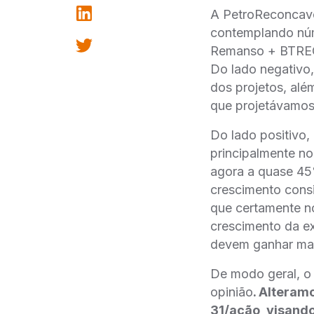
A PetroReconcavo 
contemplando núm
Remanso + BTREC, 
Do lado negativo,
dos projetos, ale
que projetávamos
Do lado positivo,
principalmente no
agora a quase 45%
crescimento consi
que certamente no
crescimento da ex
devem ganhar maio
De modo geral, o 
opinião
. Alteram
31/ação, visan