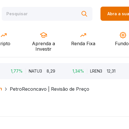
Abra a su
ripto
Aprenda a
Renda Fixa
Fundo
Investir
1,77%
NATU3
8,29
1,34%
LREN3
12,31
-8,
h
PetroReconcavo | Revisão de Preço