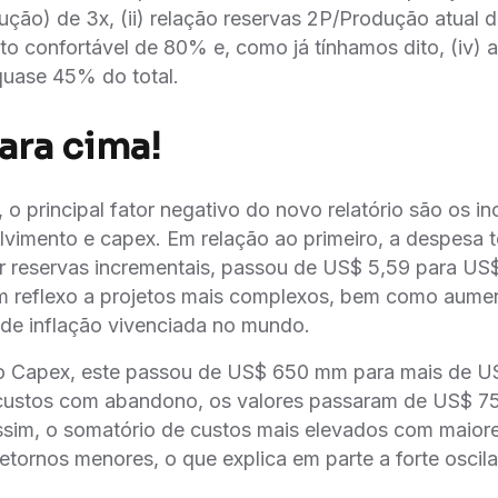
ão) de 3x, (ii) relação reservas 2P/Produção atual d
ito confortável de 80% e, como já tínhamos dito, (iv) 
uase 45% do total.
ara cima!
 o principal fator negativo do novo relatório são os 
vimento e capex. Em relação ao primeiro, a despesa to
r reservas incrementais, passou de US$ 5,59 para US$
 reflexo a projetos mais complexos, bem como aume
 de inflação vivenciada no mundo.
 ao Capex, este passou de US$ 650 mm para mais de U
 custos com abandono, os valores passaram de US$ 
ssim, o somatório de custos mais elevados com maior
tornos menores, o que explica em parte a forte oscilac