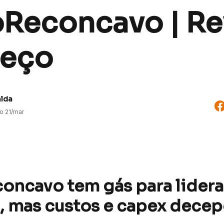
oReconcavo | Rev
eço
alda
do
21/mar
oncavo tem gás para lidera
 mas custos e capex dece