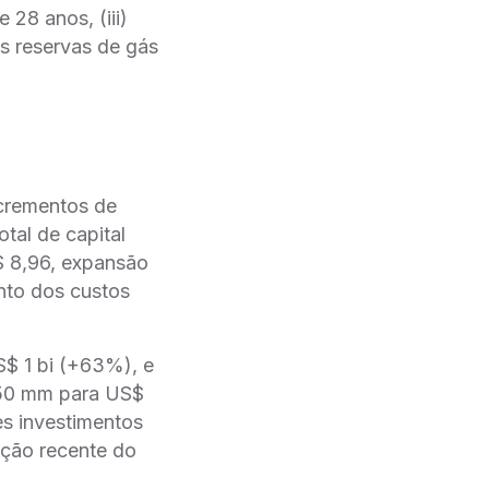
e 28 anos, (iii)
as reservas de gás
incrementos de
tal de capital
 8,96, expansão
nto dos custos
S$ 1 bi (+63%), e
750 mm para US$
es investimentos
̧ão recente do