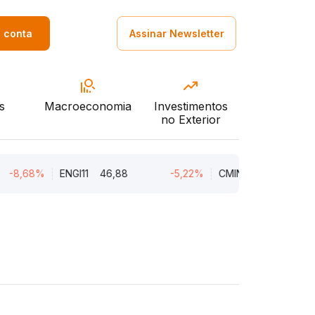
a conta
Assinar Newsletter
s
Macroeconomia
Investimentos
no Exterior
68%
ENGI11
46,88
-5,22%
CMIN3
5,45
-5,2