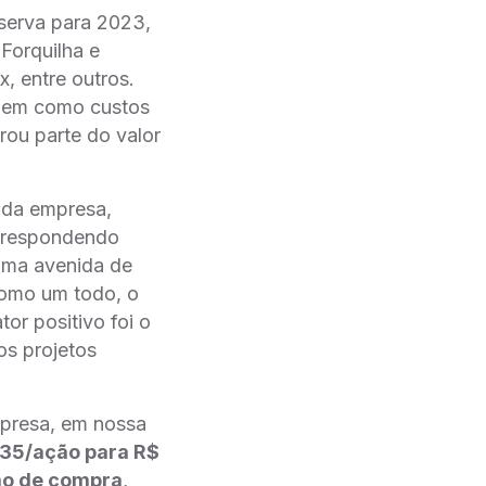
eserva para 2023,
Forquilha e
, entre outros.
, bem como custos
rou parte do valor
 da empresa,
orrespondendo
 uma avenida de
 como um todo, o
or positivo foi o
os projetos
mpresa, em nossa
35/ação para R$
ão de compra
,