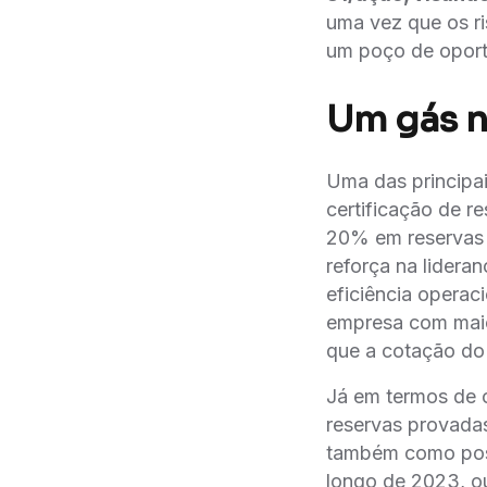
uma vez que os ri
um poço de opor
Um gás 
Uma das principai
certificação de 
20% em reservas p
reforça na lidera
eficiência operac
empresa com maior
que a cotação do 
Já em termos de o
reservas provadas
também como posit
longo de 2023, o