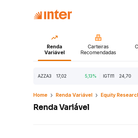
Renda
Carteiras
C
Variável
Recomendadas
9,79%
AZZA3
17,02
5,13%
IGTI11
24,70
Home
Renda Variável
Equity Researc
Renda Variável