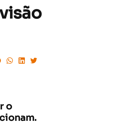
isão
r o
pcionam.