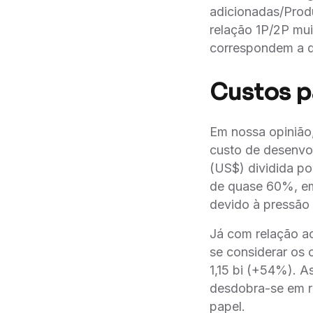
adicionadas/Produç
relação 1P/2P mu
correspondem a q
Custos p
Em nossa opinião,
custo de desenvol
(US$) dividida po
de quase 60%, em
devido à pressão
Já com relação
se considerar os
1,15 bi (+54%). A
desdobra-se em re
papel.