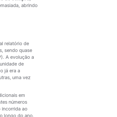
emasiada, abrindo
 relatório de
ás, sendo quase
. A evolução a
rtunidade de
 já era a
utras, uma vez
dicionais em
stes números
o incorrida ao
o longo do ano,