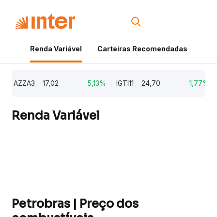
Renda Variável
Carteiras Recomendadas
Cri
AZZA3
17,02
5,13%
IGTI11
24,70
1,77%
N
Renda Variável
Petrobras | Preço dos