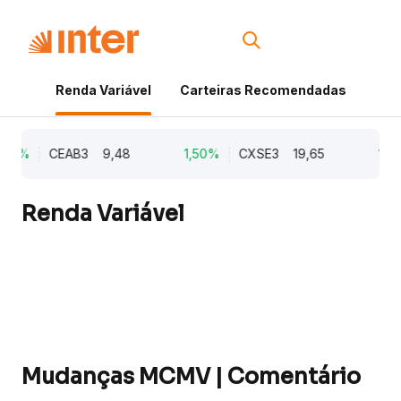
Renda Variável
Carteiras Recomendadas
Cri
,21%
CEAB3
9,48
1,50%
CXSE3
19,65
1,03
Renda Variável
Mudanças MCMV | Comentário