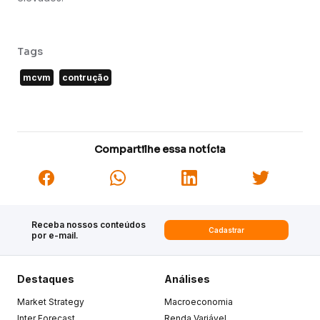
Tags
mcvm
contrução
Compartilhe essa notícia
Receba nossos conteúdos
Cadastrar
por e-mail.
Destaques
Análises
Market Strategy
Macroeconomia
Inter Forecast
Renda Variável