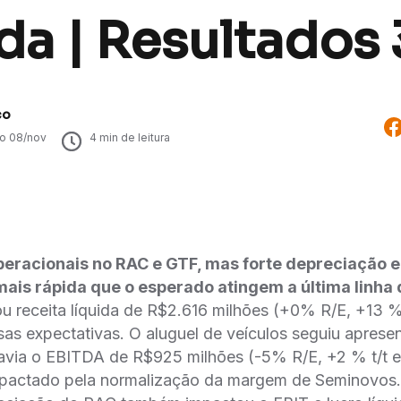
da | Resultados
co
do
08/nov
4
min de leitura
eracionais no RAC e GTF, mas forte depreciação 
is rápida que o esperado atingem a última linha 
u receita líquida de R$2.616 milhões (+0% R/E, +13 %
as expectativas. O aluguel de veículos seguiu aprese
davia o EBITDA de R$925 milhões (-5% R/E, +2 % t/t e
pactado pela normalização da margem de Seminovos.