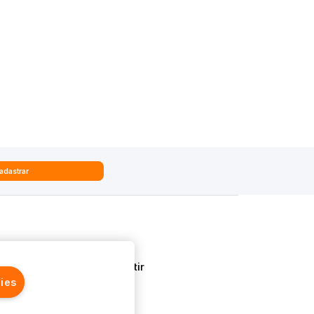
adastrar
Quem Somos
Aprenda a Investir
ies