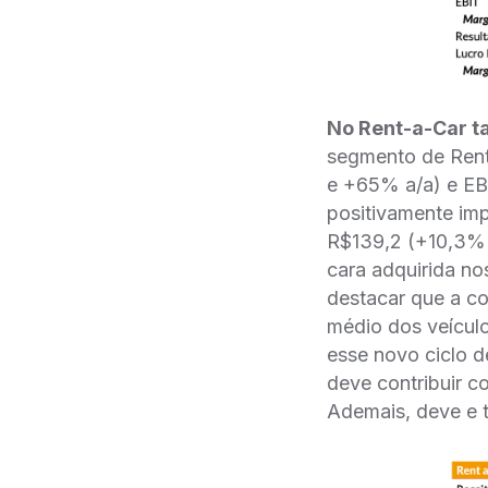
No Rent-a-Car t
segmento de Rent-
e +65% a/a) e EB
positivamente im
R$139,2 (+10,3% 
cara adquirida no
destacar que a co
médio dos veícul
esse novo ciclo 
deve contribuir c
Ademais, deve e t