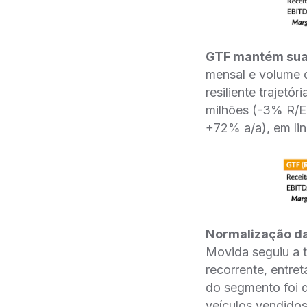
GTF mantém sua r
mensal e volume d
resiliente trajet
milhões (-3% R/E
+72% a/a), em li
Normalização da
Movida seguiu a 
recorrente, entre
do segmento foi 
veículos vendido