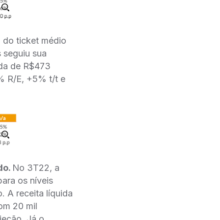
do ticket médio
 seguiu sua
uida de R$473
 R/E, +5% t/t e
do.
No 3T22, a
ara os níveis
 A receita líquida
om 20 mil
jeção. Já o