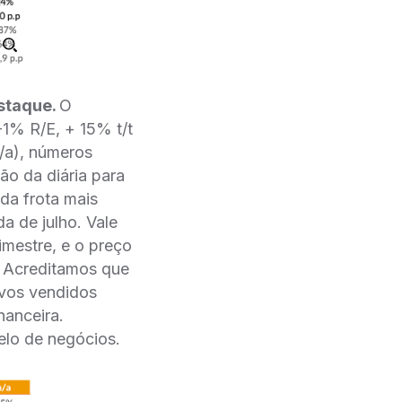
estaque.
O
-1% R/E, + 15% t/t
/a), números
o da diária para
da frota mais
a de julho. Vale
imestre, e o preço
. Acreditamos que
vos vendidos
nanceira.
elo de negócios.