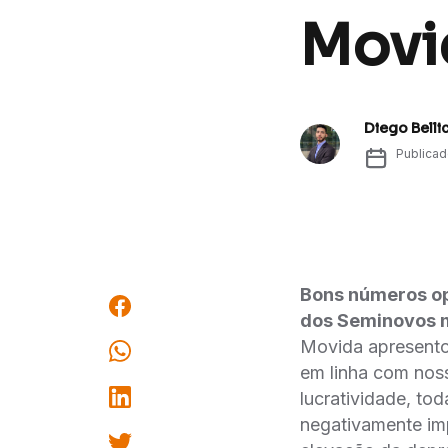
Movi
Diego Belli
Publica
Bons números op
dos Seminovos ma
Movida apresento
em linha com noss
lucratividade, to
negativamente im