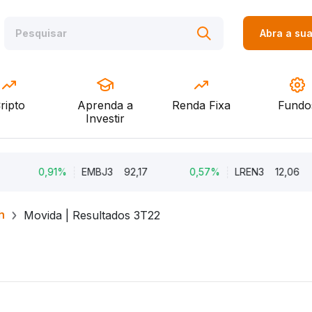
Abra a su
ripto
Aprenda a
Renda Fixa
Fundo
Investir
0,91%
EMBJ3
92,17
0,57%
LREN3
12,06
h
Movida | Resultados 3T22