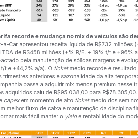
arifa recorde e mudança no mix de veículos são d
a-Car apresentou receita líquida de R$732 milhões (
ITDA de R$458 milhões (+% R/E, + 19% t/t e +96% a
pactado pela manutenção de sólidas margens e evoluçã
t/t e +44,2% a/a). O
ticket
médio recorde é resultado 
s trimestres anteriores e sazonalidade da alta temporad
mpanhia passa a adquirir mix menos premium nesse tr
os adquiridos caiu de R$95.038,00 para R$78.605,00
de
capex
em momento de alto
ticket
médio dos semino
om melhor fluxo de caixa e manutenção da disciplina fi
ornar mais fácil manter o
yield
e rentabilidade do mod