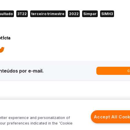
sultado
3T22
terceiro trimestre
2022
Simpar
SIMH3
tícia
teúdos por e-mail.
C
ques
Análises
Inter News
trategy
Macroeconomia
Inter Strategy
Accept All Cook
etter experience and personalization of
recast
Renda Variável
Inter News RV
our preferences indicated in the 'Cookie
rld
Renda Fixa
Inter News RF