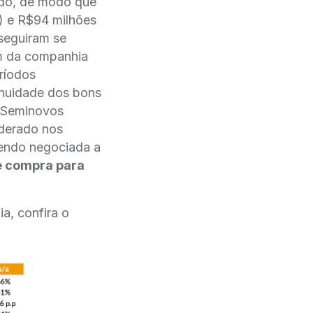
ido, de modo que
) e R$94 milhões
seguiram se
em da companhia
eríodos
inuidade dos bons
e Seminovos
oderado nos
sendo negociada a
e compra para
a, confira o