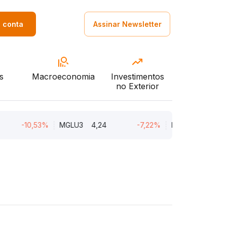
a conta
Assinar Newsletter
s
Macroeconomia
Investimentos
no Exterior
-10,53%
MGLU3
4,24
-7,22%
ENGI11
47,01