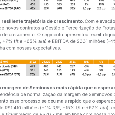
esiliente trajetória de crescimento.
Com elevação 
e novos contratos a Gestão e Terceirização de Frotas
ória de crescimento. O segmento apresentou receita líq
, +7% t/t e +65% a/a) e EBITDA de $331 milhões (-4%
nha com nossas expectativas.
 margem de Seminovos mais rápida que o espera
tendência de normalização da margem de Seminovos p
tanto esse processo se deu mais rápido que o esperado.
de R$1.410 milhões (+1% R/E, +15% t/t e +67% a/a), c
s e
ticket
médio de R$70,7 mil, em linha com nossa pro