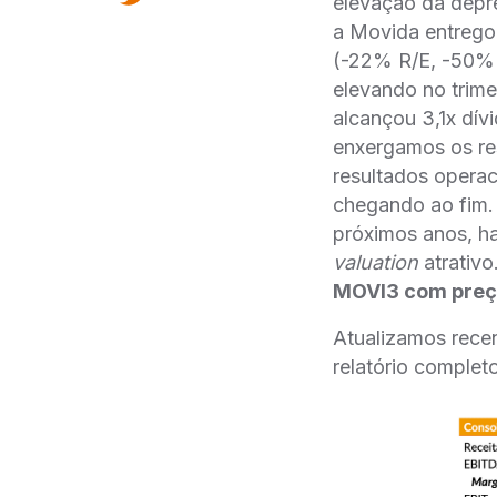
elevação da depr
a Movida entrego
(-22% R/E, -50% 
elevando no trime
alcançou 3,1x dív
enxergamos os r
resultados operac
chegando ao fim.
próximos anos, h
valuation
atrativo
MOVI3 com preço
Atualizamos recen
relatório complet