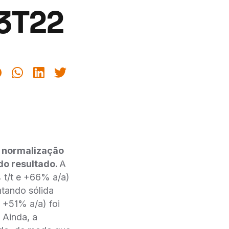
 3T22
e normalização
do resultado.
A
 t/t e +66% a/a)
ntando sólida
 +51% a/a) foi
 Ainda, a