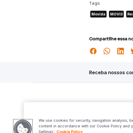
Tags
Movida
MOVI3
Re
Compartilhe essa no
Receba nossos con
Siga o Inter
Desta
Market S
We use cookies for security, navigation analysis, b
Inter Fo
content in accordance with our Cookie Policy and y
Criptowo
Settings'.
Cookie Policy