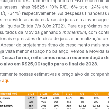
eciação do RAC também impactou o EBIT e lucro líqu
u nessas linhas R$625 (-10% R/E, -6% t/t e +24% a/a
t/t, -64%) respectivamente. As despesas financeiras 
stre devido as maiores taxas de juros e a alavancag
ida líquida/Ebitda (Vs 3,0x 2T22). Para os próximos p
esultados da Movida ganhando
momentum
, com cont
ionais e pressões do ciclo de juros e normalização d
 Apesar de projetarmos ritmo de crescimento mais m
aja vista menor espaço no balanço, vemos a Movida 
.
Dessa forma, reiteramos nossa recomendação d
 alvo em R$25,00/ação para o final de 2023
.
temente nossas estimativas e preço alvo da companhi
o
aqui
.