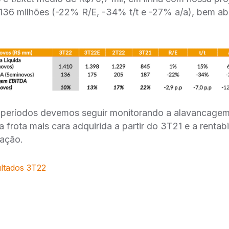
136 milhões (-22% R/E, -34% t/t e -27% a/a), bem ab
 períodos devemos seguir monitorando a alavancagem
 frota mais cara adquirida a partir do 3T21 e a rentab
ação.
ltados 3T22