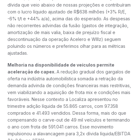
dívida que veio abaixo de nossas projeções e contribuíram
com o lucro líquido ajustado de R$638 milhões (+3% R/E,
-6% t/t e +44% a/a), acima das do esperado. As despesas
não recorrentes advindas da fusão (gastos de integração,
amortização de mais valia, baixa de prejuízo fiscal e
descontinuação da operação Acelero e WIllz) seguem
poluindo os números e preferimos olhar para as métricas
ajustadas.
Melhoria na disponibilidade de veículos permite
aceleração do capex.
A redução gradual dos gargalos de
oferta na indústria automobilística somada a retração da
demanda advinda de condições financeiras mais restritivas,
vem viabilizando a aquisição de frota mix e condições mais
favoráveis. Nesse contexto a Localiza apresentou no
trimestre adição líquida de 55.865 carros, com 97.358
comprados e 41.493 vendidos. Dessa forma, mais do que
compensando o carve-out de 49 mil veículos e terminando
o ano com frota de 591.041 carros. Esse movimento
impulsionou a alavancagem para 3,2x dívida líquida/EBITDA