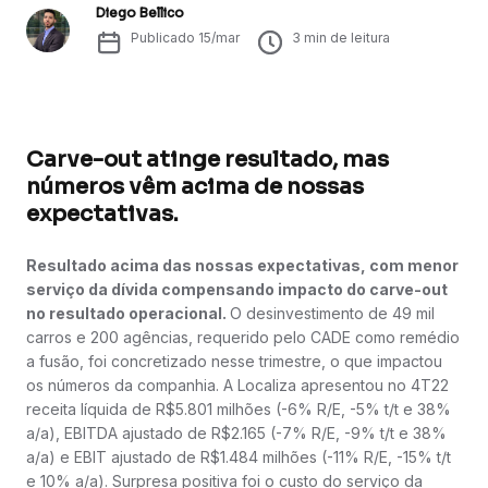
Diego Bellico
Publicado
15/mar
3
min de leitura
Carve-out atinge resultado, mas
números vêm acima de nossas
expectativas.
Resultado acima das nossas expectativas, com menor
serviço da dívida compensando impacto do carve-out
no resultado operacional.
O desinvestimento de 49 mil
carros e 200 agências, requerido pelo CADE como remédio
a fusão, foi concretizado nesse trimestre, o que impactou
os números da companhia. A Localiza apresentou no 4T22
receita líquida de R$5.801 milhões (-6% R/E, -5% t/t e 38%
a/a), EBITDA ajustado de R$2.165 (-7% R/E, -9% t/t e 38%
a/a) e EBIT ajustado de R$1.484 milhões (-11% R/E, -15% t/t
e 10% a/a). Surpresa positiva foi o custo do serviço da