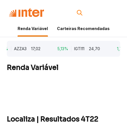
Renda Variável
Carteiras Recomendadas
Cri
9%
AZZA3
17,02
5,13%
IGTI11
24,70
1,77%
Renda Variável
Localiza | Resultados 4T22