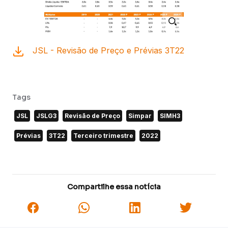
JSL - Revisão de Preço e Prévias 3T22
Tags
JSL
JSLG3
Revisão de Preço
Simpar
SIMH3
Prévias
3T22
Terceiro trimestre
2022
Compartilhe essa notícia