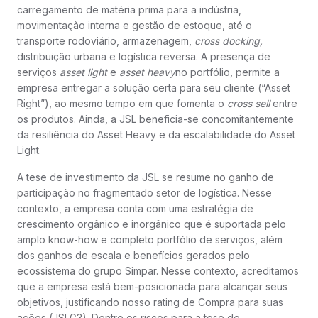
carregamento de matéria prima para a indústria,
movimentação interna e gestão de estoque, até o
transporte rodoviário, armazenagem,
cross docking,
distribuição urbana e logística reversa. A presença de
serviços
asset light
e
asset heavy
no portfólio, permite a
empresa entregar a solução certa para seu cliente (“Asset
Right”), ao mesmo tempo em que fomenta o
cross sell
entre
os produtos. Ainda, a JSL beneficia-se concomitantemente
da resiliência do Asset Heavy e da escalabilidade do Asset
Light.
A tese de investimento da JSL se resume no ganho de
participação no fragmentado setor de logística. Nesse
contexto, a empresa conta com uma estratégia de
crescimento orgânico e inorgânico que é suportada pelo
amplo know-how e completo portfólio de serviços, além
dos ganhos de escala e benefícios gerados pelo
ecossistema do grupo Simpar. Nesse contexto, acreditamos
que a empresa está bem-posicionada para alcançar seus
objetivos, justificando nosso rating de Compra para suas
ações (JSLG3). Dentre os riscos para a tese de