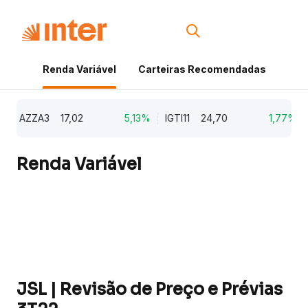
Renda Variável
Carteiras Recomendadas
Cri
AZZA3
17,02
5,13%
IGTI11
24,70
1,77%
N
Renda Variável
JSL | Revisão de Preço e Prévias