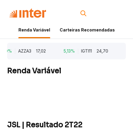
Renda Variável
Carteiras Recomendadas
Cri
,79%
AZZA3
17,02
5,13%
IGTI11
24,70
1,7
Renda Variável
JSL | Resultado 2T22