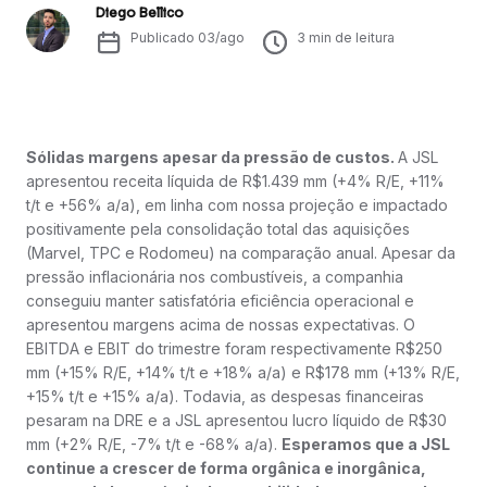
Diego Bellico
Publicado
03/ago
3
min de leitura
Sólidas margens apesar da pressão de custos.
A JSL
apresentou receita líquida de R$1.439 mm (+4% R/E, +11%
t/t e +56% a/a), em linha com nossa projeção e impactado
positivamente pela consolidação total das aquisições
(Marvel, TPC e Rodomeu) na comparação anual. Apesar da
pressão inflacionária nos combustíveis, a companhia
conseguiu manter satisfatória eficiência operacional e
apresentou margens acima de nossas expectativas. O
EBITDA e EBIT do trimestre foram respectivamente R$250
mm (+15% R/E, +14% t/t e +18% a/a) e R$178 mm (+13% R/E,
+15% t/t e +15% a/a). Todavia, as despesas financeiras
pesaram na DRE e a JSL apresentou lucro líquido de R$30
mm (+2% R/E, -7% t/t e -68% a/a).
Esperamos que a JSL
continue a crescer de forma orgânica e inorgânica,