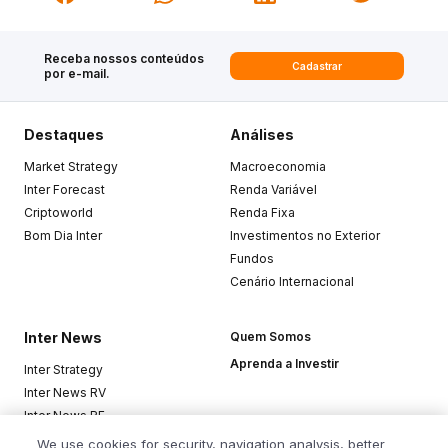
Receba nossos conteúdos
Cadastrar
por e-mail.
Destaques
Análises
Market Strategy
Macroeconomia
Inter Forecast
Renda Variável
Criptoworld
Renda Fixa
Bom Dia Inter
Investimentos no Exterior
Fundos
Cenário Internacional
Inter News
Quem Somos
Aprenda a Investir
Inter Strategy
Inter News RV
Inter News RF
Top Funds
We use cookies for security, navigation analysis, better