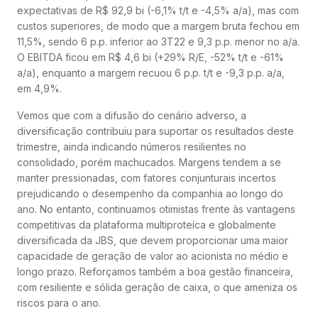
expectativas de R$ 92,9 bi (-6,1% t/t e -4,5% a/a), mas com
custos superiores, de modo que a margem bruta fechou em
11,5%, sendo 6 p.p. inferior ao 3T22 e 9,3 p.p. menor no a/a.
O EBITDA ficou em R$ 4,6 bi (+29% R/E, -52% t/t e -61%
a/a), enquanto a margem recuou 6 p.p. t/t e -9,3 p.p. a/a,
em 4,9%.
Vemos que com a difusão do cenário adverso, a
diversificação contribuiu para suportar os resultados deste
trimestre, ainda indicando números resilientes no
consolidado, porém machucados. Margens tendem a se
manter pressionadas, com fatores conjunturais incertos
prejudicando o desempenho da companhia ao longo do
ano. No entanto, continuamos otimistas frente às vantagens
competitivas da plataforma multiproteíca e globalmente
diversificada da JBS, que devem proporcionar uma maior
capacidade de geração de valor ao acionista no médio e
longo prazo. Reforçamos também a boa gestão financeira,
com resiliente e sólida geração de caixa, o que ameniza os
riscos para o ano.