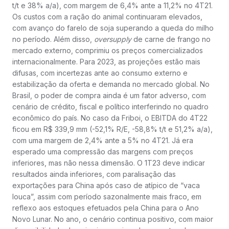
t/t e 38% a/a), com margem de 6,4% ante a 11,2% no 4T21.
Os custos com a ração do animal continuaram elevados,
com avanço do farelo de soja superando a queda do milho
no período. Além disso,
oversupply
de carne de frango no
mercado externo, comprimiu os preços comercializados
internacionalmente. Para 2023, as projeções estão mais
difusas, com incertezas ante ao consumo externo e
estabilização da oferta e demanda no mercado global. No
Brasil, o poder de compra ainda é um fator adverso, com
cenário de crédito, fiscal e político interferindo no quadro
econômico do país. No caso da Friboi, o EBITDA do 4T22
ficou em R$ 339,9 mm (-52,1% R/E, -58,8% t/t e 51,2% a/a),
com uma margem de 2,4% ante a 5% no 4T21. Já era
esperado uma compressão das margens com preços
inferiores, mas não nessa dimensão. O 1T23 deve indicar
resultados ainda inferiores, com paralisação das
exportações para China após caso de atípico de “vaca
louca”, assim com período sazonalmente mais fraco, em
reflexo aos estoques efetuados pela China para o Ano
Novo Lunar. No ano, o cenário continua positivo, com maior