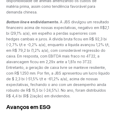
disponibilidade de animais amenizando os custos de
matéria prima, assim como tendência favorável para
demanda chinesa.
Bottom line
e endividamento.
A JBS divulgou um resultado
financeiro acima de nossas expectativas, negativo em R$2,1
bi (29,1% a/a), em espelho a perdas superiores com
hedges cambais e juros. A dívida bruta ficou em R$ 92,3 bi
(-2,7% t/t e -0,2% a/a), enquanto a líquida avançou 1,2% t/t,
em R$ 79,2 bi (1,2% a/a), com considerável regressão do
caixa. Em resposta, com EBITDA mais fraco no 4T22, a
alavancagem ficou em 2,29x ante a 1,81x no 3T22.
Entretanto, a geração de caixa livre se manteve resiliente,
com R$ 1.250 mm. Por fim, a JBS apresentou um lucro líquido
de $ 2,3 bi (-51,5% t/t e -61,2% a/a), acima de nossas
expectativas, fechando o ano com um desempenho ainda
robusto de R$ 15,5 bi (-24,5%). No ano, foram distribuídos
R$ 4,4 bi (R$ 2/ação) em dividendos.
Avanços em ESG