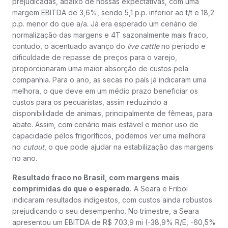
prejudicadas, abaixo de nossas expectativas, com uma
margem EBITDA de 3,6%, sendo 5,1 p.p. inferior ao t/t e 18,2
p.p. menor do que a/a. Já era esperado um cenário de
normalização das margens e 4T sazonalmente mais fraco,
contudo, o acentuado avanço do
live cattle
no período e
dificuldade de repasse de preços para o varejo,
proporcionaram uma maior absorção de custos pela
companhia. Para o ano, as secas no país já indicaram uma
melhora, o que deve em um médio prazo beneficiar os
custos para os pecuaristas, assim reduzindo a
disponibilidade de animais, principalmente de fêmeas, para
abate. Assim, com cenário mais estável e menor uso de
capacidade pelos frigoríficos, podemos ver uma melhora
no
cutout
, o que pode ajudar na estabilização das margens
no ano.
Resultado fraco no Brasil, com margens mais
comprimidas do que o esperado.
A Seara e Friboi
indicaram resultados indigestos, com custos ainda robustos
prejudicando o seu desempenho. No trimestre, a Seara
apresentou um EBITDA de R$ 703,9 mi (-38,9% R/E, -60,5%