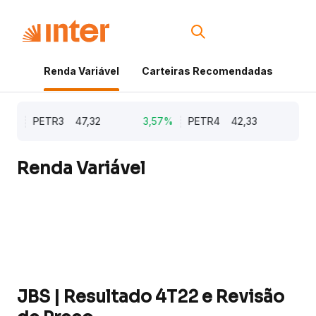
Renda Variável
Carteiras Recomendadas
Cri
8%
PETR3
47,32
3,57%
PETR4
42,33
3,57
Renda Variável
JBS | Resultado 4T22 e Revisão